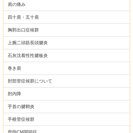
肩の痛み
四十肩・五十肩
胸郭出口症候群
上腕二頭筋長頭腱炎
石灰沈着性性腱板炎
巻き肩
肘部管症候群について
肘内障
手首の腱鞘炎
手根管症候群
母指CM関節症