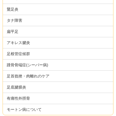
鵞足炎
タナ障害
扁平足
アキレス腱炎
足根管症候群
踵骨骨端症(シーバー病)
足首捻挫・肉離れのケア
足底腱膜炎
有痛性外脛骨
モートン病について