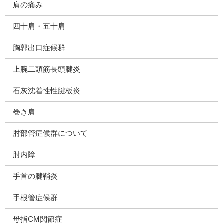
肩の痛み
四十肩・五十肩
胸郭出口症候群
上腕二頭筋長頭腱炎
石灰沈着性性腱板炎
巻き肩
肘部管症候群について
肘内障
手首の腱鞘炎
手根管症候群
母指CM関節症