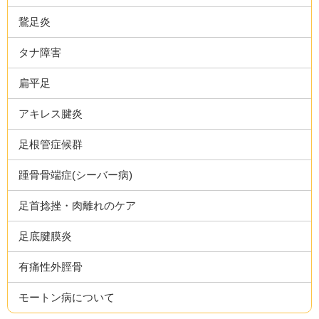
鵞足炎
タナ障害
扁平足
アキレス腱炎
足根管症候群
踵骨骨端症(シーバー病)
足首捻挫・肉離れのケア
足底腱膜炎
有痛性外脛骨
モートン病について