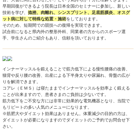
早期回復ができるよう院長は日本全国のセミナーに参加し、新しい
技術を学び、
捻挫、肉離れ、シンスプリント、足底筋膜炎、オスグ
ット病に対して特殊な処置・施術
をしております。
そのため、短期間での競技への復帰を実現できます。
試合前になると県内外の整形外科、同業者の方からのスポーツ選
手、学生さんのご紹介もあり、信頼を頂いております。
インナーマッスルを鍛えることで筋力低下による慢性腰痛の改善、
猫背や反り腰の改善、出産による下半身太りや尿漏れ、骨盤の広が
りを解消できます。
コアレ（ＥＭＳ）は寝たままでインナーマッスルを効率よく鍛える
ことが出来ますので、患者さまのご負担は少ないです。
筋力低下をご不安な方には非常に効果的な電気機器となり、当院で
もリピートの多い人気のメニューになります。
※筋肥大やダイエット効果はありません。体重減少の目的の方は、
ダイエットが必要になりますのでダイエットのご予約でお問合せ下
さい。