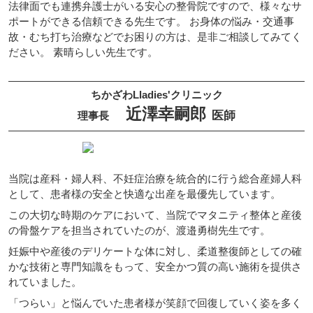
法律面でも連携弁護士がいる安心の整骨院ですので、様々なサ
ポートができる信頼できる先生です。 お身体の悩み・交通事
故・むち打ち治療などでお困りの方は、是非ご相談してみてく
ださい。 素晴らしい先生です。
ちかざわLladies'クリニック
近澤幸嗣郎
医師
理事長
当院は産科・婦人科、不妊症治療を統合的に行う総合産婦人科
として、患者様の安全と快適な出産を最優先しています。
この大切な時期のケアにおいて、当院でマタニティ整体と産後
の骨盤ケアを担当されていたのが、渡邉勇樹先生です。
妊娠中や産後のデリケートな体に対し、柔道整復師としての確
かな技術と専門知識をもって、安全かつ質の高い施術を提供さ
れていました。
「つらい」と悩んでいた患者様が笑顔で回復していく姿を多く