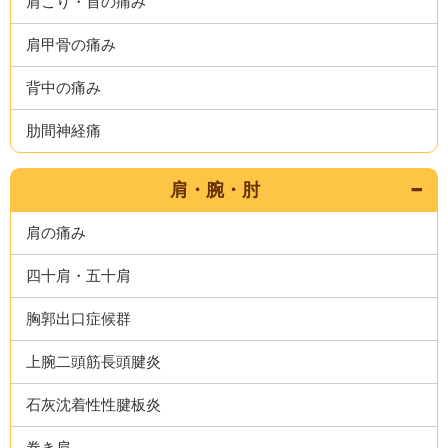
肩こり・首の痛み
肩甲骨の痛み
背中の痛み
肋間神経痛
肩・腕・肘
肩の痛み
四十肩・五十肩
胸郭出口症候群
上腕二頭筋長頭腱炎
石灰沈着性性腱板炎
巻き肩