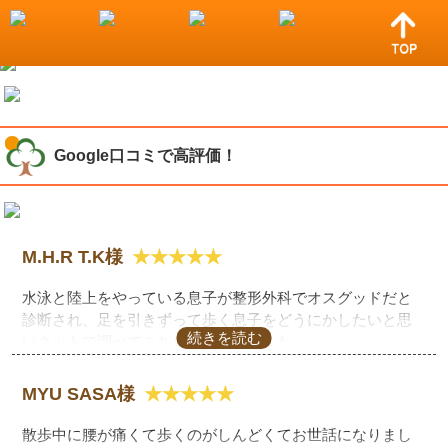
小山市で整骨院をお探しなら！わたなべ整骨院
Google口コミで高評価！
M.H.R T.K様
水泳と陸上をやっている息子が整形外科でオスグッドだと
診断され、足を引きずって歩く息子をどうにかしたいと思
いネットで調べてこちらを受診しました。
受診後すぐに膝の痛みが軽減し、自宅での施術も教えて頂
MYU SASA様
きました。
先生が絶対大丈夫、良くなるよと言ってくださりこちらも
散歩中に腰が痛くて歩くのがしんどくてお世話になりまし