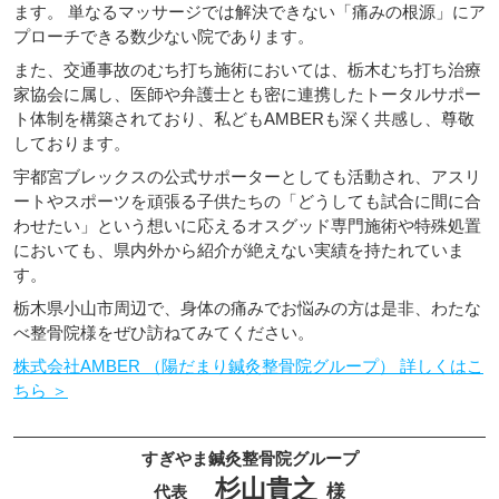
ます。 単なるマッサージでは解決できない「痛みの根源」にア
プローチできる数少ない院であります。
また、交通事故のむち打ち施術においては、栃木むち打ち治療
家協会に属し、医師や弁護士とも密に連携したトータルサポー
ト体制を構築されており、私どもAMBERも深く共感し、尊敬
しております。
宇都宮ブレックスの公式サポーターとしても活動され、アスリ
ートやスポーツを頑張る子供たちの「どうしても試合に間に合
わせたい」という想いに応えるオスグッド専門施術や特殊処置
においても、県内外から紹介が絶えない実績を持たれていま
す。
栃木県小山市周辺で、身体の痛みでお悩みの方は是非、わたな
べ整骨院様をぜひ訪ねてみてください。
株式会社AMBER （陽だまり鍼灸整骨院グループ） 詳しくはこ
ちら ＞
すぎやま鍼灸整骨院グループ
杉山貴之
様
代表