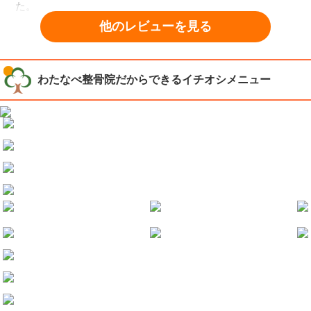
凄く安心しました。それから私の肩こり腰痛、主人の坐骨
た。
神経痛と家族でお世話になっています。
他のレビューを見る
慢性的なものもあり、保険診療ではありませんでしたが。
生活習慣や骨盤のことなど、わかりやすく説明していただ
き納得できるし。
わたなべ整骨院だからできるイチオシメニュー
自分でも日常生活の中で改善するよう気をつけていると、
腰痛も気にならなくなり散歩が楽しくなりました。先生も
ハキハキと元気な感じですごく爽やかです。先生はすごく
熱心なので、熱血って感じる人もいるかも知れませんが。
このお仕事に真っ直ぐ真摯に向き合って、患者さんにも同
じように真っ直ぐ真摯に向き合ってるって感じがします。
個人的にここに通って良かったと思っています。