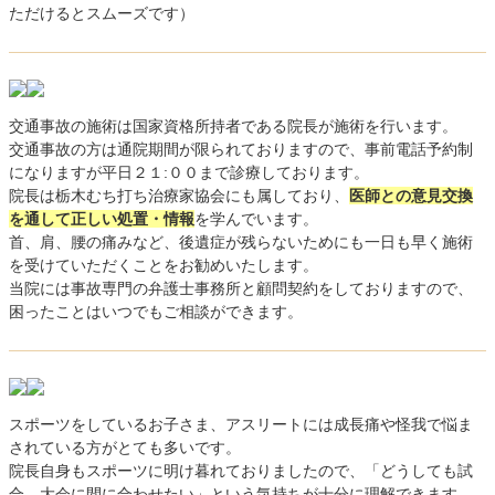
ただけるとスムーズです）
交通事故の施術は国家資格所持者である院長が施術を行います。
交通事故の方は通院期間が限られておりますので、事前電話予約制
になりますが平日２１:００まで診療しております。
院長は栃木むち打ち治療家協会にも属しており、
医師との意見交換
を通して正しい処置・情報
を学んでいます。
首、肩、腰の痛みなど、後遺症が残らないためにも一日も早く施術
を受けていただくことをお勧めいたします。
当院には事故専門の弁護士事務所と顧問契約をしておりますので、
困ったことはいつでもご相談ができます。
スポーツをしているお子さま、アスリートには成長痛や怪我で悩ま
されている方がとても多いです。
院長自身もスポーツに明け暮れておりましたので、「どうしても試
合、大会に間に合わせたい」という気持ちが十分に理解できます。