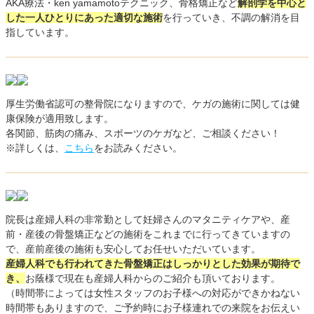
AKA療法・ken yamamotoテクニック、骨格矯正など
解剖学を中心と
した一人ひとりにあった適切な施術
を行っていき、不調の解消を目
指しています。
厚生労働省認可の整骨院になりますので、ケガの施術に関しては健
康保険が適用致します。
各関節、筋肉の痛み、スポーツのケガなど、ご相談ください！
※詳しくは、
こちら
をお読みください。
院長は産婦人科の非常勤として妊婦さんのマタニティケアや、産
前・産後の骨盤矯正などの施術をこれまでに行ってきていますの
で、産前産後の施術も安心してお任せいただいています。
産婦人科でも行われてきた骨盤矯正はしっかりとした効果が期待で
き、
お蔭様で現在も産婦人科からのご紹介も頂いております。
（時間帯によっては女性スタッフのお子様への対応ができかねない
時間帯もありますので、ご予約時にお子様連れでの来院をお伝えい