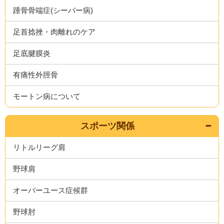
踵骨骨端症(シーバー病)
足首捻挫・肉離れのケア
足底腱膜炎
有痛性外脛骨
モートン病について
スポーツ関係
リトルリーグ肩
野球肩
オーバーユース症候群
野球肘