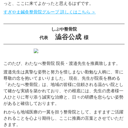
っと、ここに来てよかったと思えるはずです。
すぎやま鍼灸整骨院グループ 詳しくはこちら ＞
しぶや整骨院
澁谷公成
様
代表
このたび、わたなべ整骨院 院長・渡邉先生を推薦致します。
渡邉先生は真摯な姿勢と努力を惜しまない勤勉な人柄に、常に
尊敬の念を抱いてまいりました。 現在、先生が院長を務める
「わたなべ整骨院」は、地域の皆様に信頼される温かい院とし
て確かな実績を築かれており、その根底には、先生の患者様一
人ひとりに寄り添う誠実な治療と、日々の研鑽を怠らない姿勢
があると確信しております。
れからも地域医療の一翼を担う整骨院として、ますますご活躍
されることを心より期待し、ここに推薦の言葉とさせていただ
きます。