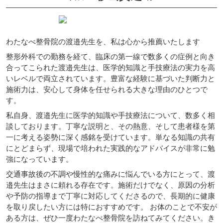
わたなべ整骨院の渡邉先生を、私は心から推薦いたします
整形外科での勤務を経て、臨床の第一線で数多くの症例と向き
合ってこられた渡邉先生は、医学的知識と手技療法の実力を高
いレベルで両立されています。豊富な経験に基づいた判断力と
施術力は、安心して身体を任せられる大きな理由のひとつで
す。
私自身、渡邉先生に医学的知識や手技療法について、数多く相
談しております。丁寧な説明と、その熱意、そして患者様を第
一に考える姿勢に深く感銘を受けています。単なる知識の共有
にとどまらず、現場で培われた実践的なアドバイスが非常に勉
強になっています。
交通事故後の不調や慢性的な痛みに悩んでいる方にとって、渡
邉先生はまさに頼れる存在です。施術だけでなく、原因の分析
や予防の指導まで丁寧に対応してくださるので、長期的に健康
を取り戻したい方には特におすすめです。 お体のことで不安が
ある方は、ぜひ一度わたなべ整骨院を訪ねてみてください。き