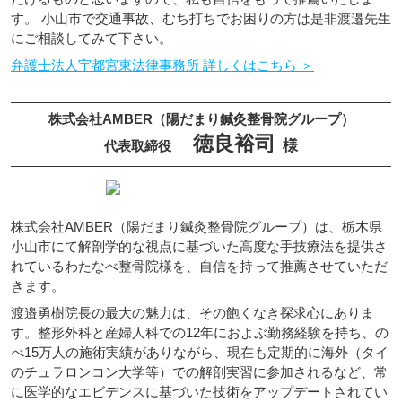
す。 小山市で交通事故、むち打ちでお困りの方は是非渡邉先生
にご相談してみて下さい。
弁護士法人宇都宮東法律事務所 詳しくはこちら ＞
株式会社AMBER（陽だまり鍼灸整骨院グループ）
徳良裕司
様
代表取締役
株式会社AMBER（陽だまり鍼灸整骨院グループ）は、栃木県
小山市にて解剖学的な視点に基づいた高度な手技療法を提供さ
れているわたなべ整骨院様を、自信を持って推薦させていただ
きます。
渡邉勇樹院長の最大の魅力は、その飽くなき探求心にありま
す。整形外科と産婦人科での12年におよぶ勤務経験を持ち、の
べ15万人の施術実績がありながら、現在も定期的に海外（タイ
のチュラロンコン大学等）での解剖実習に参加されるなど、常
に医学的なエビデンスに基づいた技術をアップデートされてい