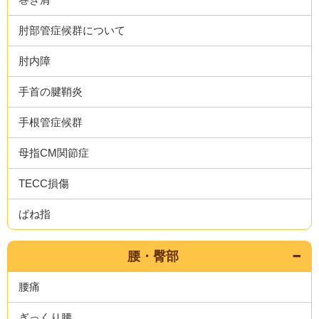
肘部管症候群について
肘内障
手首の腱鞘炎
手根管症候群
母指CM関節症
TECC損傷
ばね指
腰・臀部
腰痛
ぎっくり腰