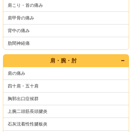
肩こり・首の痛み
肩甲骨の痛み
背中の痛み
肋間神経痛
肩・腕・肘
肩の痛み
四十肩・五十肩
胸郭出口症候群
上腕二頭筋長頭腱炎
石灰沈着性性腱板炎