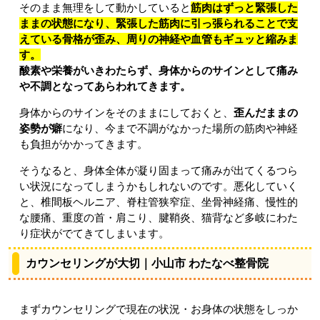
そのまま無理をして動かしていると
筋肉はずっと緊張した
ままの状態になり、緊張した筋肉に引っ張られることで支
えている骨格が歪み、周りの神経や血管もギュッと縮みま
す。
酸素や栄養がいきわたらず、身体からのサインとして痛み
や不調となってあらわれてきます。
身体からのサインをそのままにしておくと、
歪んだままの
姿勢が癖
になり、今まで不調がなかった場所の筋肉や神経
も負担がかかってきます。
そうなると、身体全体が凝り固まって痛みが出てくるつら
い状況になってしまうかもしれないのです。悪化していく
と、椎間板ヘルニア、脊柱管狭窄症、坐骨神経痛、慢性的
な腰痛、重度の首・肩こり、腱鞘炎、猫背など多岐にわた
り症状がでてきてしまいます。
カウンセリングが大切｜小山市 わたなべ整骨院
まずカウンセリングで現在の状況・お身体の状態をしっか