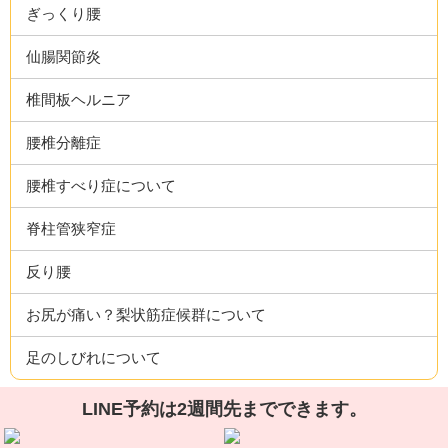
ぎっくり腰
仙腸関節炎
椎間板ヘルニア
腰椎分離症
腰椎すべり症について
脊柱管狭窄症
反り腰
お尻が痛い？梨状筋症候群について
足のしびれについて
LINE予約は2週間先までできます。
股・膝・足