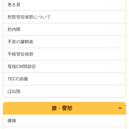
巻き肩
肘部管症候群について
肘内障
手首の腱鞘炎
手根管症候群
母指CM関節症
TECC損傷
ばね指
腰・臀部
腰痛