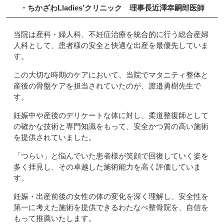
・ちかざわLladies’クリニック
理事長
近澤幸嗣郎
医師
当院は産科・婦人科、不妊症治療を統合的に行う総合産婦
人科として、患者様の安全と快適な出産を最優先していま
す。
この大切な時期のケアにおいて、当院でマタニティ整体と
産後の骨盤ケアを担当されていたのが、渡邉勇樹先生で
す。
妊娠中や産後のデリケートな体に対し、柔道整復師として
の確かな技術と専門知識をもって、安全かつ質の高い施術
を提供されていました。
「つらい」と悩んでいた患者様が笑顔で回復していく姿を
多く拝見し、その卓越した施術能力を高く評価していま
す。
妊娠・出産前後の女性の体の変化を深く理解し、安全性を
第一に考えた施術を提供できるわたなべ整骨院を、自信を
もって推薦いたします。