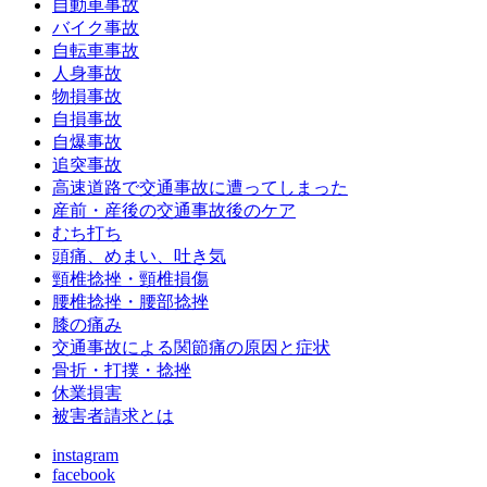
自動車事故
バイク事故
自転車事故
人身事故
物損事故
自損事故
自爆事故
追突事故
高速道路で交通事故に遭ってしまった
産前・産後の交通事故後のケア
むち打ち
頭痛、めまい、吐き気
頸椎捻挫・頸椎損傷
腰椎捻挫・腰部捻挫
膝の痛み
交通事故による関節痛の原因と症状
骨折・打撲・捻挫
休業損害
被害者請求とは
instagram
facebook