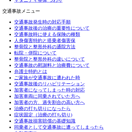
マタニティ整体 つわり
交通事故メニュー
交通事故発生時の対応手順
交通事故後の治療の重要性について
交通事故時に使える保険の種類
人身傷害特約と搭乗者傷害保
整骨院と整形外科の通院方法
転院・併院について
整骨院と整形外科の違いについて
交通事故の慰謝料と治療費について
弁護士特約とは
ご家族が交通事故に遭われた時
交通事故後のリハビリテーション
加害者になってしまった時の対応
加害車両に同乗されていた方へ
加害者の方、過失割合の高い方へ
治療の打ち切りになったら
症状固定（治療の打ち切り)
交通事故損害賠償の基礎知識
同乗者として交通事故に遭ってしまったら