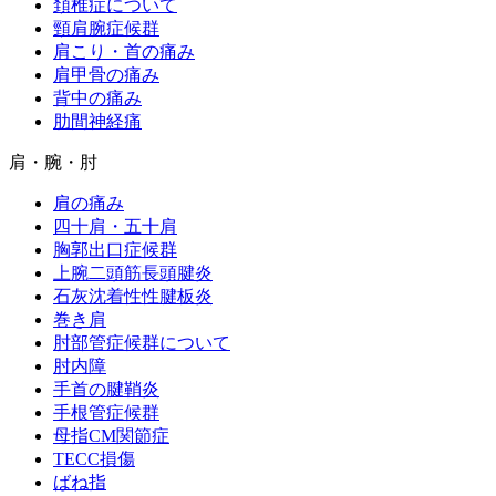
頚椎症について
頸肩腕症候群
肩こり・首の痛み
肩甲骨の痛み
背中の痛み
肋間神経痛
肩・腕・肘
肩の痛み
四十肩・五十肩
胸郭出口症候群
上腕二頭筋長頭腱炎
石灰沈着性性腱板炎
巻き肩
肘部管症候群について
肘内障
手首の腱鞘炎
手根管症候群
母指CM関節症
TECC損傷
ばね指