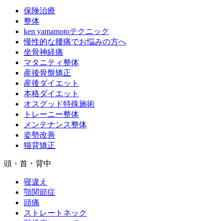
保険治療
整体
ken yamamotoテクニック
慢性的な腰痛でお悩みの方へ
坐骨神経痛
マタニティ整体
産後骨盤矯正
産後ダイエット
本格ダイエット
オスグッド特殊施術
トレーニー整体
メンテナンス整体
姿勢改善
猫背矯正
頭・首・背中
寝違え
顎関節症
頭痛
ストレートネック