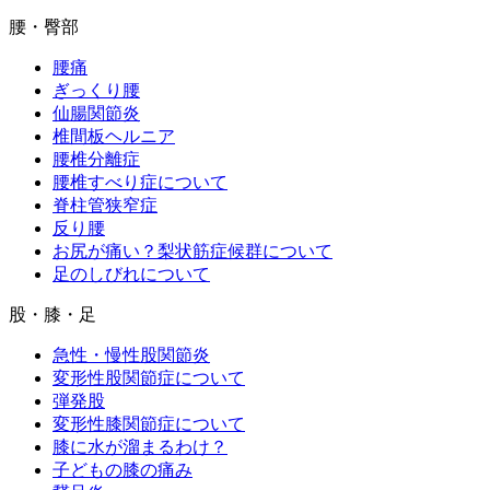
腰・臀部
腰痛
ぎっくり腰
仙腸関節炎
椎間板ヘルニア
腰椎分離症
腰椎すべり症について
脊柱管狭窄症
反り腰
お尻が痛い？梨状筋症候群について
足のしびれについて
股・膝・足
急性・慢性股関節炎
変形性股関節症について
弾発股
変形性膝関節症について
膝に水が溜まるわけ？
子どもの膝の痛み