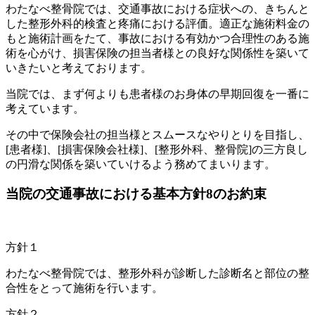
わたなべ整骨院では、交通事故における症状への、きちんと
した整形外科的検査と疼痛における評価。適正な施術料金の
もと施術計画をたて、事故における有効かつ合理性のある施
術を心がけ、損害保険の担当者様との良好な関係性を築いて
いきたいと考えております。
当院では、まず何よりも患者様のお身体の早期回復を一番に
考えています。
その中で保険会社の担当様とスムースなやりとりを目指し、
[患者様]、[損害保険会社様]、[整形外科、整骨院]の三方良し
の円滑な関係を築いていけるよう務めてまいります。
当院の交通事故における基本方針8のお約束
方針１
わたなべ整骨院では、
整形外科が診断した診断名と部位の整
合性
をとって施術を行います。
方針２