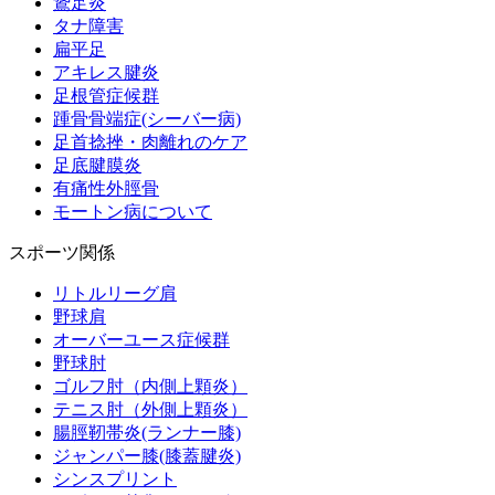
鵞足炎
タナ障害
扁平足
アキレス腱炎
足根管症候群
踵骨骨端症(シーバー病)
足首捻挫・肉離れのケア
足底腱膜炎
有痛性外脛骨
モートン病について
スポーツ関係
リトルリーグ肩
野球肩
オーバーユース症候群
野球肘
ゴルフ肘（内側上顆炎）
テニス肘（外側上顆炎）
腸脛靭帯炎(ランナー膝)
ジャンパー膝(膝蓋腱炎)
シンスプリント