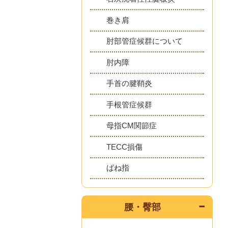
巻き肩
肘部管症候群について
肘内障
手首の腱鞘炎
手根管症候群
母指CM関節症
TECC損傷
ばね指
腰・臀部