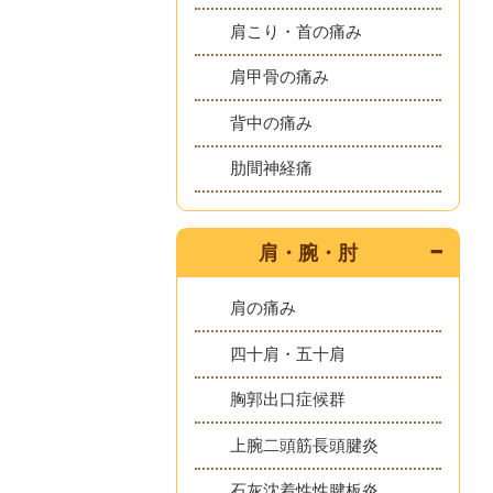
肩こり・首の痛み
肩甲骨の痛み
背中の痛み
肋間神経痛
肩・腕・肘
肩の痛み
四十肩・五十肩
胸郭出口症候群
上腕二頭筋長頭腱炎
石灰沈着性性腱板炎