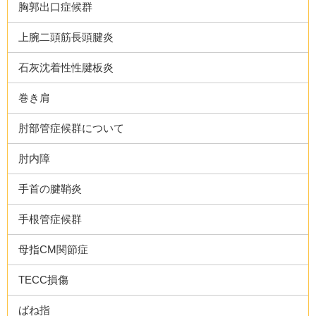
胸郭出口症候群
上腕二頭筋長頭腱炎
石灰沈着性性腱板炎
巻き肩
肘部管症候群について
肘内障
手首の腱鞘炎
手根管症候群
母指CM関節症
TECC損傷
ばね指