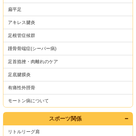
扁平足
アキレス腱炎
足根管症候群
踵骨骨端症(シーバー病)
足首捻挫・肉離れのケア
足底腱膜炎
有痛性外脛骨
モートン病について
スポーツ関係
リトルリーグ肩