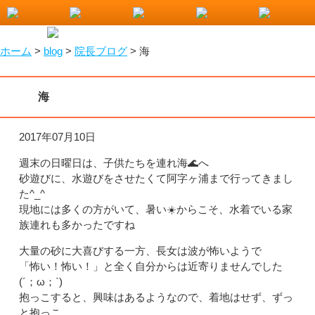
小山市で整骨院をお探しなら！わたなべ整骨院
ホーム
>
blog
>
院長ブログ
>
海
海
2017年07月10日
週末の日曜日は、子供たちを連れ海🌊へ
砂遊びに、水遊びをさせたくて阿字ヶ浦まで行ってきまし
た^_^
現地には多くの方がいて、暑い☀️からこそ、水着でいる家
族連れも多かったですね
大量の砂に大喜びする一方、長女は波が怖いようで
「怖い！怖い！」と全く自分からは近寄りませんでした
(´；ω；`)
抱っこすると、興味はあるようなので、着地はせず、ずっ
と抱っこ