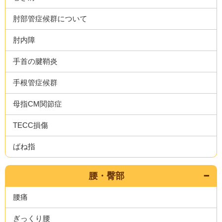
肘部管症候群について
肘内障
手首の腱鞘炎
手根管症候群
母指CM関節症
TECC損傷
ばね指
腰・臀部
腰痛
ぎっくり腰