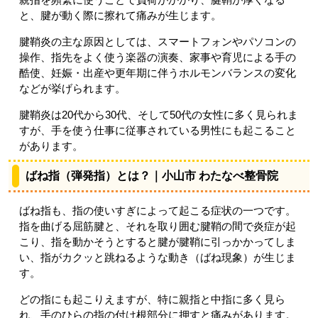
と、腱が動く際に擦れて痛みが生じます。
腱鞘炎の主な原因としては、スマートフォンやパソコンの
操作、指先をよく使う楽器の演奏、家事や育児による手の
酷使、妊娠・出産や更年期に伴うホルモンバランスの変化
などが挙げられます。
腱鞘炎は20代から30代、そして50代の女性に多く見られま
すが、手を使う仕事に従事されている男性にも起こること
があります。
ばね指（弾発指）とは？｜小山市 わたなべ整骨院
ばね指も、指の使いすぎによって起こる症状の一つです。
指を曲げる屈筋腱と、それを取り囲む腱鞘の間で炎症が起
こり、指を動かそうとすると腱が腱鞘に引っかかってしま
い、指がカクッと跳ねるような動き（ばね現象）が生じま
す。
どの指にも起こりえますが、特に親指と中指に多く見ら
れ、手のひらの指の付け根部分に押すと痛みがあります。