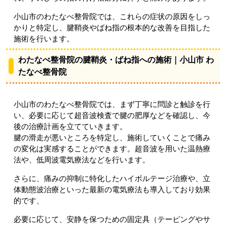
小山市のわたなべ整骨院では、これらの症状の原因をしっ
かりと特定し、腱鞘炎やばね指の根本的な改善を目指した
施術を行います。
わたなべ整骨院の腱鞘炎・ばね指への施術｜小山市 わ
たなべ整骨院
小山市のわたなべ整骨院では、まず丁寧に問診と触診を行
い、必要に応じて超音波検査で腱の肥厚などを確認し、今
後の治療計画を立てていきます。
腱の滑走が悪いところを特定し、施術していくことで痛み
の変化は実感することができます。超音波を用いた温熱療
法や、低周波電気療法などを行います。
さらに、痛みの抑制に特化したハイボルテージ治療や、立
体動態波治療といった最新の電気療法も導入しており効果
的です、
必要に応じて、安静を保つための固定具（テーピングやサ