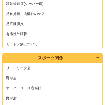
踵骨骨端症(シーバー病)
足首捻挫・肉離れのケア
足底腱膜炎
有痛性外脛骨
モートン病について
スポーツ関係
リトルリーグ肩
野球肩
オーバーユース症候群
野球肘