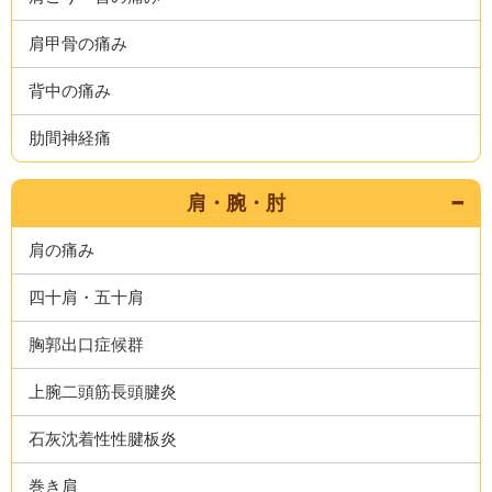
肩甲骨の痛み
背中の痛み
肋間神経痛
肩・腕・肘
肩の痛み
四十肩・五十肩
胸郭出口症候群
上腕二頭筋長頭腱炎
石灰沈着性性腱板炎
巻き肩