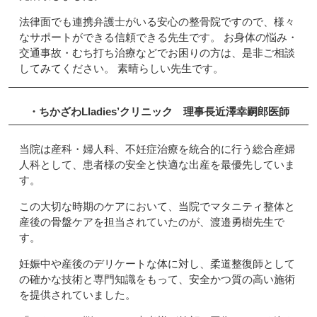
法律面でも連携弁護士がいる安心の整骨院ですので、様々
なサポートができる信頼できる先生です。 お身体の悩み・
交通事故・むち打ち治療などでお困りの方は、是非ご相談
してみてください。 素晴らしい先生です。
・ちかざわLladies’クリニック
理事長
近澤幸嗣郎
医師
当院は産科・婦人科、不妊症治療を統合的に行う総合産婦
人科として、患者様の安全と快適な出産を最優先していま
す。
この大切な時期のケアにおいて、当院でマタニティ整体と
産後の骨盤ケアを担当されていたのが、渡邉勇樹先生で
す。
妊娠中や産後のデリケートな体に対し、柔道整復師として
の確かな技術と専門知識をもって、安全かつ質の高い施術
を提供されていました。