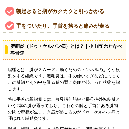
朝起きると指がカクカクと引っかかる
手をついたり、手首を捻ると痛みが走る
腱鞘炎（ドゥ・ケルバン病）とは？｜小山市 わたなべ
整骨院
腱鞘とは、腱がスムーズに動くためのトンネルのような役
割をする組織です。腱鞘炎は、手の使いすぎなどによって
この腱鞘とその中を通る腱の間に炎症が起こった状態を指
します。
特に手首の親指側には、短母指伸筋腱と長母指外転筋腱と
いう2本の腱が通っており、これらの腱と手首にある腱鞘
の間で摩擦が生じ、炎症が起こるのがドゥ・ケルバン病と
呼ばれる腱鞘炎です。
親指を頻繁に使うことで負荷がかかり、腱鞘が厚くなる