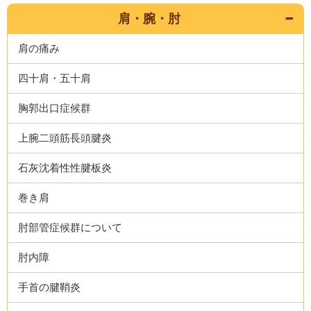
肩・腕・肘
肩の痛み
四十肩・五十肩
胸郭出口症候群
上腕二頭筋長頭腱炎
石灰沈着性性腱板炎
巻き肩
肘部管症候群について
肘内障
手首の腱鞘炎