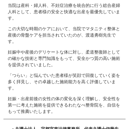
当院は産科・婦人科、不妊症治療を統合的に行う総合産婦
人科として、患者様の安全と快適な出産を最優先していま
す。
この大切な時期のケアにおいて、当院でマタニティ整体と
産後の骨盤ケアを担当されていたのが、渡邉勇樹先生で
す。
妊娠中や産後のデリケートな体に対し、柔道整復師として
の確かな技術と専門知識をもって、安全かつ質の高い施術
を提供されていました。
「つらい」と悩んでいた患者様が笑顔で回復していく姿を
多く拝見し、その卓越した施術能力を高く評価していま
す。
妊娠・出産前後の女性の体の変化を深く理解し、安全性を
第一に考えた施術を提供できるわたなべ整骨院を、自信を
もって推薦いたします。
・
弁護士法人 宇都宮東法律事務所 代表弁護士伊藤先