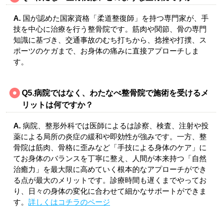
A.
国が認めた国家資格「柔道整復師」を持つ専門家が、手
技を中心に治療を行う整骨院です。筋肉や関節、骨の専門
知識に基づき、交通事故のむち打ちから、捻挫や打撲、ス
ポーツのケガまで、お身体の痛みに直接アプローチしま
す。
Q5.病院ではなく、わたなべ整骨院で施術を受けるメ
リットは何ですか？
A.
病院、整形外科では医師によるは診察、検査、注射や投
薬による局所の炎症の緩和や即効性が強みです。一方、整
骨院は筋肉、骨格に歪みなど「手技による身体のケア」に
てお身体のバランスを丁寧に整え、人間が本来持つ「自然
治癒力」を最大限に高めていく根本的なアプローチができ
る点が最大のメリットです。診療時間も遅くまでやってお
り、日々の身体の変化に合わせて細かなサポートができま
す。
詳しくはコチラのページ