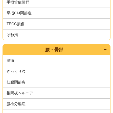
手根管症候群
母指CM関節症
TECC損傷
ばね指
腰・臀部
腰痛
ぎっくり腰
仙腸関節炎
椎間板ヘルニア
腰椎分離症