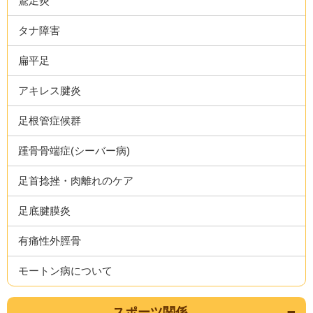
鵞足炎
タナ障害
扁平足
アキレス腱炎
足根管症候群
踵骨骨端症(シーバー病)
足首捻挫・肉離れのケア
足底腱膜炎
有痛性外脛骨
モートン病について
スポーツ関係