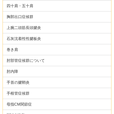
四十肩・五十肩
胸郭出口症候群
上腕二頭筋長頭腱炎
石灰沈着性性腱板炎
巻き肩
肘部管症候群について
肘内障
手首の腱鞘炎
手根管症候群
母指CM関節症