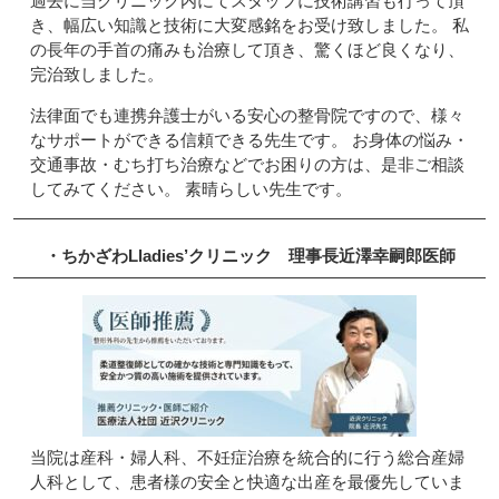
過去に当クリニック内にてスタッフに技術講習も行って頂
き、幅広い知識と技術に大変感銘をお受け致しました。 私
の長年の手首の痛みも治療して頂き、驚くほど良くなり、
完治致しました。
法律面でも連携弁護士がいる安心の整骨院ですので、様々
なサポートができる信頼できる先生です。 お身体の悩み・
交通事故・むち打ち治療などでお困りの方は、是非ご相談
してみてください。 素晴らしい先生です。
・ちかざわLladies’クリニック
理事長
近澤幸嗣郎
医師
当院は産科・婦人科、不妊症治療を統合的に行う総合産婦
人科として、患者様の安全と快適な出産を最優先していま