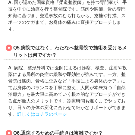
A.
国が認めた国家資格「柔道整復師」を持つ専門家が、手
技を中心に治療を行う整骨院です。筋肉や関節、骨の専門
知識に基づき、交通事故のむち打ちから、捻挫や打撲、ス
ポーツのケガまで、お身体の痛みに直接アプローチしま
す。
Q5.病院ではなく、わたなべ整骨院で施術を受けるメ
リットは何ですか？
A.
病院、整形外科では医師によるは診察、検査、注射や投
薬による局所の炎症の緩和や即効性が強みです。一方、整
骨院は筋肉、骨格に歪みなど「手技による身体のケア」に
てお身体のバランスを丁寧に整え、人間が本来持つ「自然
治癒力」を最大限に高めていく根本的なアプローチができ
る点が最大のメリットです。診療時間も遅くまでやってお
り、日々の身体の変化に合わせて細かなサポートができま
す。
詳しくはコチラのページ
Q6.通院するための手続きは複雑ですか？