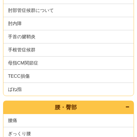
肘部管症候群について
肘内障
手首の腱鞘炎
手根管症候群
母指CM関節症
TECC損傷
ばね指
腰・臀部
腰痛
ぎっくり腰