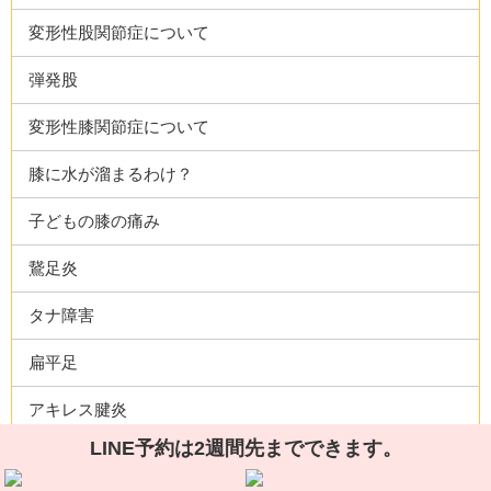
変形性股関節症について
弾発股
変形性膝関節症について
膝に水が溜まるわけ？
子どもの膝の痛み
鵞足炎
タナ障害
扁平足
アキレス腱炎
LINE予約は2週間先までできます。
足根管症候群