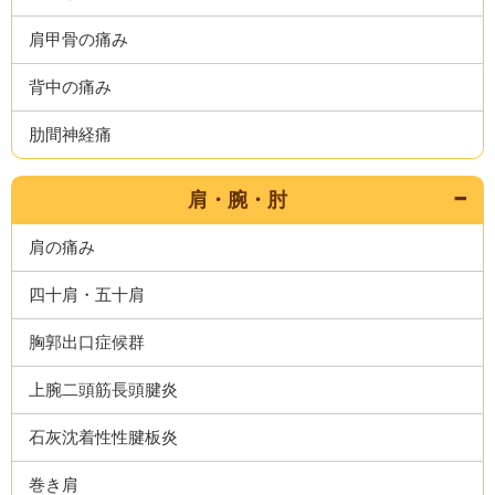
肩甲骨の痛み
背中の痛み
肋間神経痛
肩・腕・肘
肩の痛み
四十肩・五十肩
胸郭出口症候群
上腕二頭筋長頭腱炎
石灰沈着性性腱板炎
巻き肩