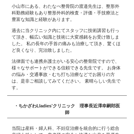
小山市にある、わたなべ整骨院の渡邉先生は、整形外
科勤務経験もあり整形外科的検査・評価・手技療法と
豊富な知識と経験があります。
過去に当クリニック内にてスタッフに技術講習も行っ
て頂き、幅広い知識と技術に大変感銘をお受け致しま
した。 私の長年の手首の痛みも治療して頂き、驚くほ
ど良くなり、完治致しました。
法律面でも連携弁護士がいる安心の整骨院ですので、
様々なサポートができる信頼できる先生です。 お身体
の悩み・交通事故・むち打ち治療などでお困りの方
は、是非ご相談してみてください。 素晴らしい先生で
す。
・ちかざわLladies’クリニック
理事長
近澤幸嗣郎
医
師
当院は産科・婦人科、不妊症治療を統合的に行う総合