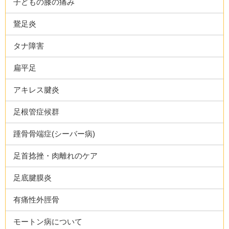
子どもの膝の痛み
鵞足炎
タナ障害
扁平足
アキレス腱炎
足根管症候群
踵骨骨端症(シーバー病)
足首捻挫・肉離れのケア
足底腱膜炎
有痛性外脛骨
モートン病について