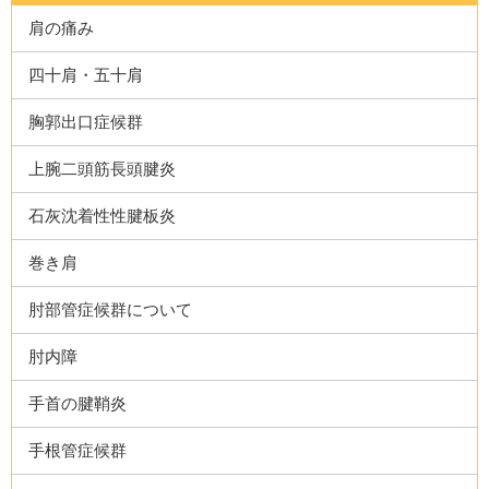
肩の痛み
四十肩・五十肩
胸郭出口症候群
上腕二頭筋長頭腱炎
石灰沈着性性腱板炎
巻き肩
肘部管症候群について
肘内障
手首の腱鞘炎
手根管症候群