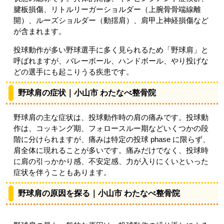
腱板損傷、リトルリーガーショルダー（上腕骨骨端線離
開）、ルーズショルダー（動揺肩）、肩甲上神経損傷など
が含まれます。
投球動作が多い野球選手に多く見られるため「野球肩」と
呼ばれますが、バレーボール、ハンドボール、やり投げな
どの選手にも起こりうる疾患です。
野球肩の症状｜小山市 わたなべ整骨院
野球肩の主な症状は、投球動作時の肩の痛みです。投球動
作は、コッキング期、フォロースルー期などいくつかの段
階に分けられますが、痛みは特定の投球 phase に限らず、
肩全体に現れることが多いです。痛みだけでなく、投球時
に肩の引っかかり感、不安定感、力が入りにくいといった
症状を伴うこともあります。
野球肩の原因を探る｜小山市 わたなべ整骨院