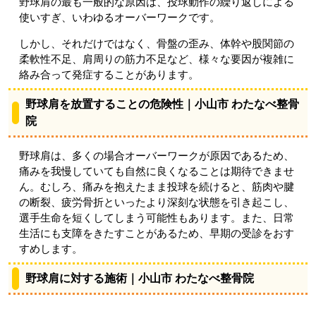
野球肩の最も一般的な原因は、投球動作の繰り返しによる
使いすぎ、いわゆるオーバーワークです。
しかし、それだけではなく、骨盤の歪み、体幹や股関節の
柔軟性不足、肩周りの筋力不足など、様々な要因が複雑に
絡み合って発症することがあります。
野球肩を放置することの危険性｜小山市 わたなべ整骨
院
野球肩は、多くの場合オーバーワークが原因であるため、
痛みを我慢していても自然に良くなることは期待できませ
ん。むしろ、痛みを抱えたまま投球を続けると、筋肉や腱
の断裂、疲労骨折といったより深刻な状態を引き起こし、
選手生命を短くしてしまう可能性もあります。また、日常
生活にも支障をきたすことがあるため、早期の受診をおす
すめします。
野球肩に対する施術｜小山市 わたなべ整骨院