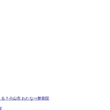
る？小山市 わたなべ整骨院
院