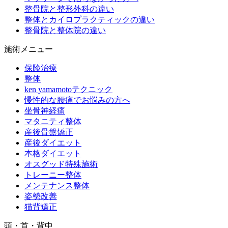
整骨院と整形外科の違い
整体とカイロプラクティックの違い
整骨院と整体院の違い
施術メニュー
保険治療
整体
ken yamamotoテクニック
慢性的な腰痛でお悩みの方へ
坐骨神経痛
マタニティ整体
産後骨盤矯正
産後ダイエット
本格ダイエット
オスグッド特殊施術
トレーニー整体
メンテナンス整体
姿勢改善
猫背矯正
頭・首・背中