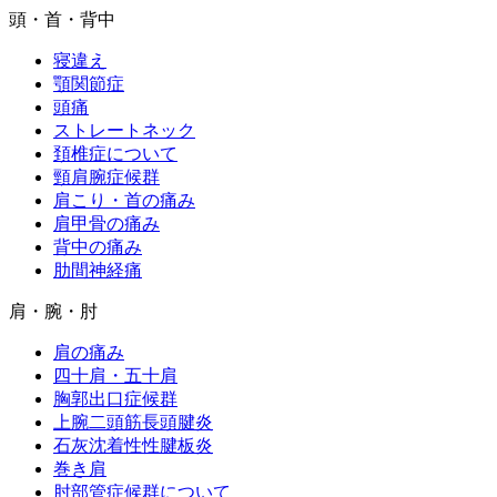
頭・首・背中
寝違え
顎関節症
頭痛
ストレートネック
頚椎症について
頸肩腕症候群
肩こり・首の痛み
肩甲骨の痛み
背中の痛み
肋間神経痛
肩・腕・肘
肩の痛み
四十肩・五十肩
胸郭出口症候群
上腕二頭筋長頭腱炎
石灰沈着性性腱板炎
巻き肩
肘部管症候群について