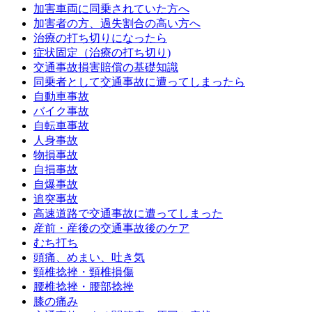
加害車両に同乗されていた方へ
加害者の方、過失割合の高い方へ
治療の打ち切りになったら
症状固定（治療の打ち切り)
交通事故損害賠償の基礎知識
同乗者として交通事故に遭ってしまったら
自動車事故
バイク事故
自転車事故
人身事故
物損事故
自損事故
自爆事故
追突事故
高速道路で交通事故に遭ってしまった
産前・産後の交通事故後のケア
むち打ち
頭痛、めまい、吐き気
頸椎捻挫・頸椎損傷
腰椎捻挫・腰部捻挫
膝の痛み