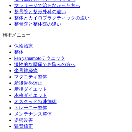
マッサージで治らなかった方へ
整骨院と整形外科の違い
整体とカイロプラクティックの違い
整骨院と整体院の違い
施術メニュー
保険治療
整体
ken yamamotoテクニック
慢性的な腰痛でお悩みの方へ
坐骨神経痛
マタニティ整体
産後骨盤矯正
産後ダイエット
本格ダイエット
オスグッド特殊施術
トレーニー整体
メンテナンス整体
姿勢改善
猫背矯正