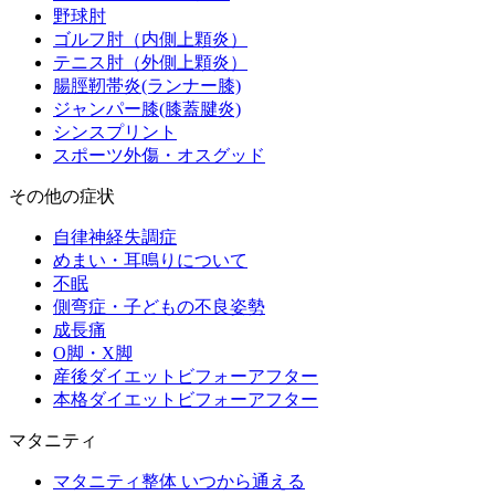
野球肘
ゴルフ肘（内側上顆炎）
テニス肘（外側上顆炎）
腸脛靭帯炎(ランナー膝)
ジャンパー膝(膝蓋腱炎)
シンスプリント
スポーツ外傷・オスグッド
その他の症状
自律神経失調症
めまい・耳鳴りについて
不眠
側弯症・子どもの不良姿勢
成長痛
O脚・X脚
産後ダイエットビフォーアフター
本格ダイエットビフォーアフター
マタニティ
マタニティ整体 いつから通える