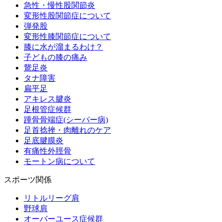
急性・慢性股関節炎
変形性股関節症について
弾発股
変形性膝関節症について
膝に水が溜まるわけ？
子どもの膝の痛み
鵞足炎
タナ障害
扁平足
アキレス腱炎
足根管症候群
踵骨骨端症(シーバー病)
足首捻挫・肉離れのケア
足底腱膜炎
有痛性外脛骨
モートン病について
スポーツ関係
リトルリーグ肩
野球肩
オーバーユース症候群