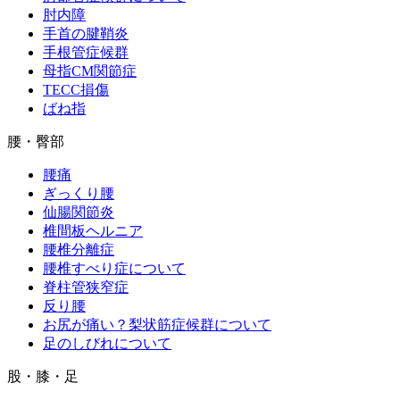
肘内障
手首の腱鞘炎
手根管症候群
母指CM関節症
TECC損傷
ばね指
腰・臀部
腰痛
ぎっくり腰
仙腸関節炎
椎間板ヘルニア
腰椎分離症
腰椎すべり症について
脊柱管狭窄症
反り腰
お尻が痛い？梨状筋症候群について
足のしびれについて
股・膝・足