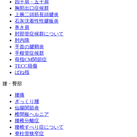
四十肩・五十肩
胸郭出口症候群
上腕二頭筋長頭腱炎
石灰沈着性性腱板炎
巻き肩
肘部管症候群について
肘内障
手首の腱鞘炎
手根管症候群
母指CM関節症
TECC損傷
ばね指
腰・臀部
腰痛
ぎっくり腰
仙腸関節炎
椎間板ヘルニア
腰椎分離症
腰椎すべり症について
脊柱管狭窄症