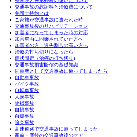
整骨院と整形外科の違いについて
交通事故の慰謝料と治療費について
弁護士特約とは
ご家族が交通事故に遭われた時
交通事故後のリハビリテーション
加害者になってしまった時の対応
加害車両に同乗されていた方へ
加害者の方、過失割合の高い方へ
治療の打ち切りになったら
症状固定（治療の打ち切り)
交通事故損害賠償の基礎知識
同乗者として交通事故に遭ってしまったら
自動車事故
バイク事故
自転車事故
人身事故
物損事故
自損事故
自爆事故
追突事故
高速道路で交通事故に遭ってしまった
産前・産後の交通事故後のケア