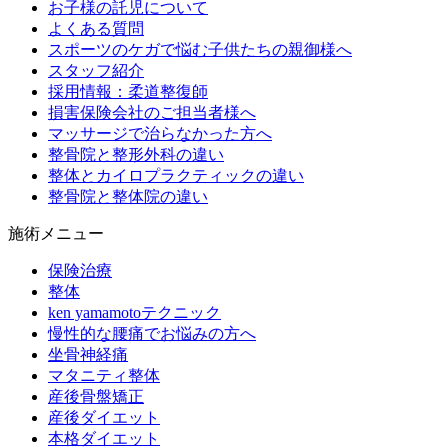
お子様の託児について
よくある質問
スポーツのケガで悩む子供たちの親御様へ
スタッフ紹介
採用情報：柔道整復師
損害保険会社のご担当者様へ
マッサージで治らなかった方へ
整骨院と整形外科の違い
整体とカイロプラクティックの違い
整骨院と整体院の違い
施術メニュー
保険治療
整体
ken yamamotoテクニック
慢性的な腰痛でお悩みの方へ
坐骨神経痛
マタニティ整体
産後骨盤矯正
産後ダイエット
本格ダイエット