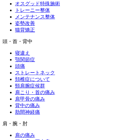
オスグッド特殊施術
トレーニー整体
メンテナンス整体
姿勢改善
猫背矯正
頭・首・背中
寝違え
顎関節症
頭痛
ストレートネック
頚椎症について
頸肩腕症候群
肩こり・首の痛み
肩甲骨の痛み
背中の痛み
肋間神経痛
肩・腕・肘
肩の痛み