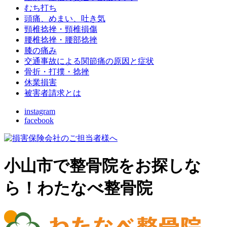
むち打ち
頭痛、めまい、吐き気
頸椎捻挫・頸椎損傷
腰椎捻挫・腰部捻挫
膝の痛み
交通事故による関節痛の原因と症状
骨折・打撲・捻挫
休業損害
被害者請求とは
instagram
facebook
小山市で整骨院をお探しな
ら！わたなべ整骨院