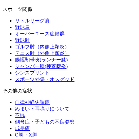
スポーツ関係
リトルリーグ肩
野球肩
オーバーユース症候群
野球肘
ゴルフ肘（内側上顆炎）
テニス肘（外側上顆炎）
腸脛靭帯炎(ランナー膝)
ジャンパー膝(膝蓋腱炎)
シンスプリント
スポーツ外傷・オスグッド
その他の症状
自律神経失調症
めまい・耳鳴りについて
不眠
側弯症・子どもの不良姿勢
成長痛
O脚・X脚