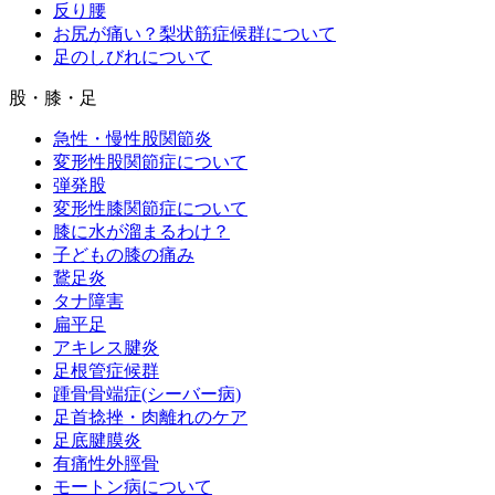
反り腰
お尻が痛い？梨状筋症候群について
足のしびれについて
股・膝・足
急性・慢性股関節炎
変形性股関節症について
弾発股
変形性膝関節症について
膝に水が溜まるわけ？
子どもの膝の痛み
鵞足炎
タナ障害
扁平足
アキレス腱炎
足根管症候群
踵骨骨端症(シーバー病)
足首捻挫・肉離れのケア
足底腱膜炎
有痛性外脛骨
モートン病について