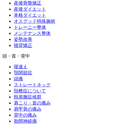
産後骨盤矯正
産後ダイエット
本格ダイエット
オスグッド特殊施術
トレーニー整体
メンテナンス整体
姿勢改善
猫背矯正
頭・首・背中
寝違え
顎関節症
頭痛
ストレートネック
頚椎症について
頸肩腕症候群
肩こり・首の痛み
肩甲骨の痛み
背中の痛み
肋間神経痛