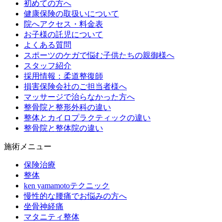
初めての方へ
健康保険の取扱いについて
院へアクセス・料金表
お子様の託児について
よくある質問
スポーツのケガで悩む子供たちの親御様へ
スタッフ紹介
採用情報：柔道整復師
損害保険会社のご担当者様へ
マッサージで治らなかった方へ
整骨院と整形外科の違い
整体とカイロプラクティックの違い
整骨院と整体院の違い
施術メニュー
保険治療
整体
ken yamamotoテクニック
慢性的な腰痛でお悩みの方へ
坐骨神経痛
マタニティ整体