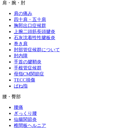
肩・腕・肘
肩の痛み
四十肩・五十肩
胸郭出口症候群
上腕二頭筋長頭腱炎
石灰沈着性性腱板炎
巻き肩
肘部管症候群について
肘内障
手首の腱鞘炎
手根管症候群
母指CM関節症
TECC損傷
ばね指
腰・臀部
腰痛
ぎっくり腰
仙腸関節炎
椎間板ヘルニア