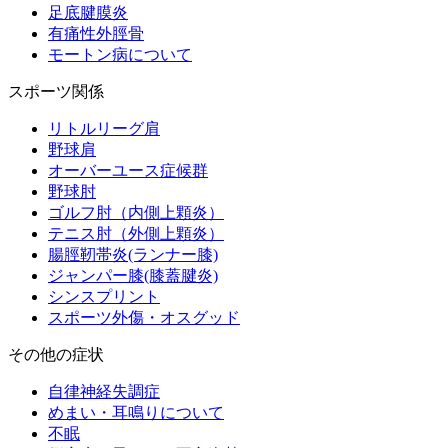
足底腱膜炎
有痛性外脛骨
モートン病について
スポーツ関係
リトルリーグ肩
野球肩
オーバーユース症候群
野球肘
ゴルフ肘（内側上顆炎）
テニス肘（外側上顆炎）
腸脛靭帯炎(ランナー膝)
ジャンパー膝(膝蓋腱炎)
シンスプリント
スポーツ外傷・オスグッド
その他の症状
自律神経失調症
めまい・耳鳴りについて
不眠