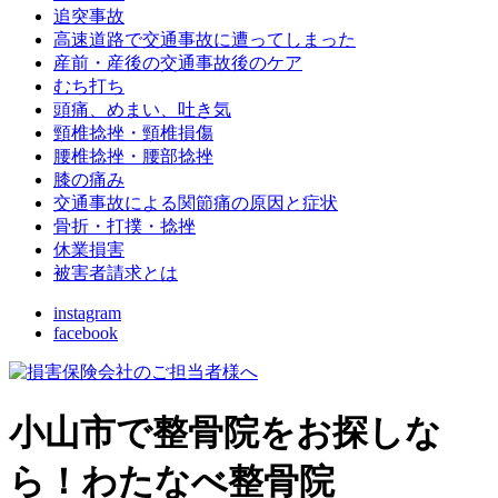
追突事故
高速道路で交通事故に遭ってしまった
産前・産後の交通事故後のケア
むち打ち
頭痛、めまい、吐き気
頸椎捻挫・頸椎損傷
腰椎捻挫・腰部捻挫
膝の痛み
交通事故による関節痛の原因と症状
骨折・打撲・捻挫
休業損害
被害者請求とは
instagram
facebook
小山市で整骨院をお探しな
ら！わたなべ整骨院