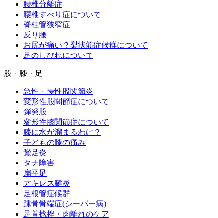
腰椎分離症
腰椎すべり症について
脊柱管狭窄症
反り腰
お尻が痛い？梨状筋症候群について
足のしびれについて
股・膝・足
急性・慢性股関節炎
変形性股関節症について
弾発股
変形性膝関節症について
膝に水が溜まるわけ？
子どもの膝の痛み
鵞足炎
タナ障害
扁平足
アキレス腱炎
足根管症候群
踵骨骨端症(シーバー病)
足首捻挫・肉離れのケア