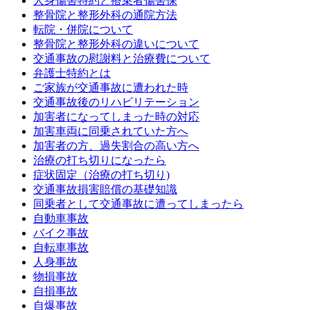
人身傷害特約と搭乗者傷害保
整骨院と整形外科の通院方法
転院・併院について
整骨院と整形外科の違いについて
交通事故の慰謝料と治療費について
弁護士特約とは
ご家族が交通事故に遭われた時
交通事故後のリハビリテーション
加害者になってしまった時の対応
加害車両に同乗されていた方へ
加害者の方、過失割合の高い方へ
治療の打ち切りになったら
症状固定（治療の打ち切り)
交通事故損害賠償の基礎知識
同乗者として交通事故に遭ってしまったら
自動車事故
バイク事故
自転車事故
人身事故
物損事故
自損事故
自爆事故