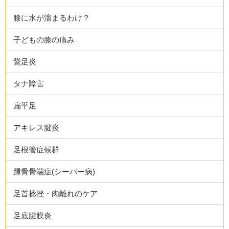
膝に水が溜まるわけ？
子どもの膝の痛み
鵞足炎
タナ障害
扁平足
アキレス腱炎
足根管症候群
踵骨骨端症(シーバー病)
足首捻挫・肉離れのケア
足底腱膜炎