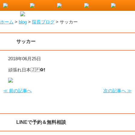
小山市で整骨院をお探しなら！わたなべ整骨院
ホーム
>
blog
>
院長ブログ
>
サッカー
サッカー
2018年06月25日
頑張れ日本🇯🇵⚽️❗️
≪ 前の記事へ
次の記事へ ≫
LINEで予約＆無料相談