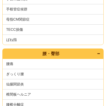
手根管症候群
母指CM関節症
TECC損傷
ばね指
腰・臀部
腰痛
ぎっくり腰
仙腸関節炎
椎間板ヘルニア
腰椎分離症