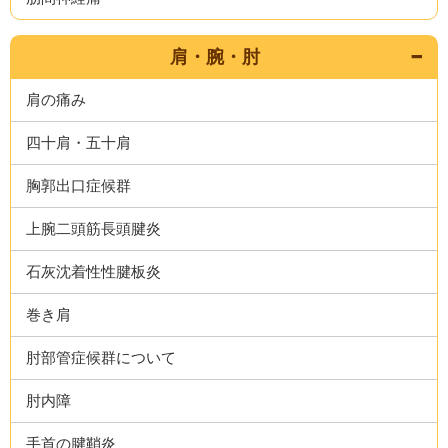
肩・腕・肘
肩の痛み
四十肩・五十肩
胸郭出口症候群
上腕二頭筋長頭腱炎
石灰沈着性性腱板炎
巻き肩
肘部管症候群について
肘内障
手首の腱鞘炎