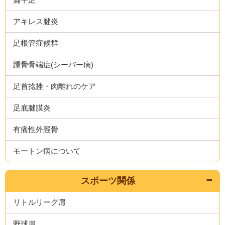
アキレス腱炎
足根管症候群
踵骨骨端症(シーバー病)
足首捻挫・肉離れのケア
足底腱膜炎
有痛性外脛骨
モートン病について
スポーツ関係
リトルリーグ肩
野球肩