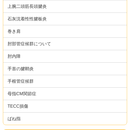
上腕二頭筋長頭腱炎
石灰沈着性性腱板炎
巻き肩
肘部管症候群について
肘内障
手首の腱鞘炎
手根管症候群
母指CM関節症
TECC損傷
ばね指