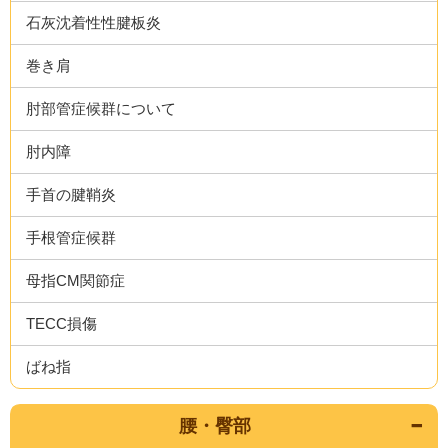
石灰沈着性性腱板炎
巻き肩
肘部管症候群について
肘内障
手首の腱鞘炎
手根管症候群
母指CM関節症
TECC損傷
ばね指
腰・臀部