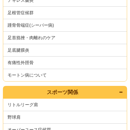
アキレス腱炎
足根管症候群
踵骨骨端症(シーバー病)
足首捻挫・肉離れのケア
足底腱膜炎
有痛性外脛骨
モートン病について
スポーツ関係
リトルリーグ肩
野球肩
オーバーユース症候群