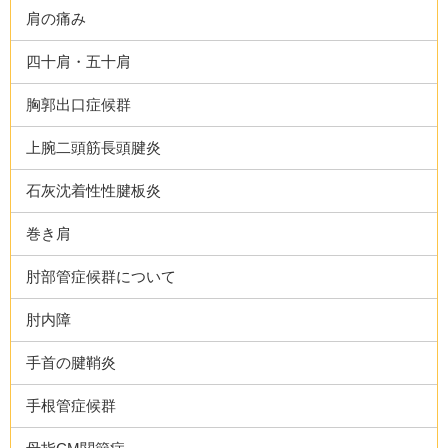
肩の痛み
四十肩・五十肩
胸郭出口症候群
上腕二頭筋長頭腱炎
石灰沈着性性腱板炎
巻き肩
肘部管症候群について
肘内障
手首の腱鞘炎
手根管症候群