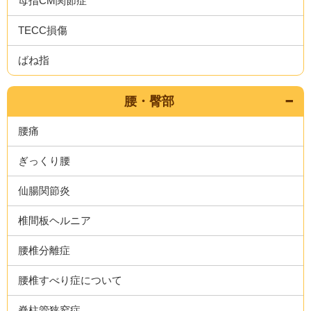
母指CM関節症
TECC損傷
ばね指
腰・臀部
腰痛
ぎっくり腰
仙腸関節炎
椎間板ヘルニア
腰椎分離症
腰椎すべり症について
脊柱管狭窄症