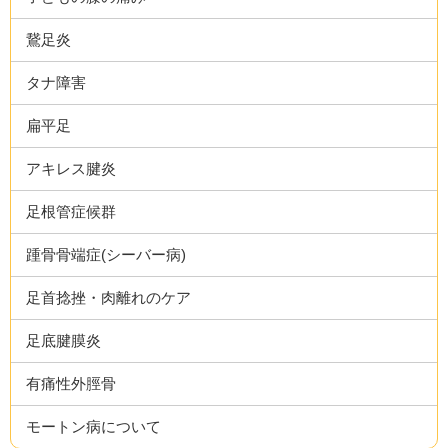
鵞足炎
タナ障害
扁平足
アキレス腱炎
足根管症候群
踵骨骨端症(シーバー病)
足首捻挫・肉離れのケア
足底腱膜炎
有痛性外脛骨
モートン病について