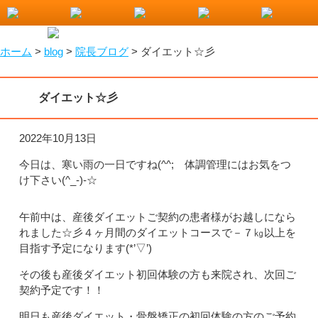
小山市で整骨院をお探しなら！わたなべ整骨院
ホーム
>
blog
>
院長ブログ
>
ダイエット☆彡
ダイエット☆彡
2022年10月13日
今日は、寒い雨の一日ですね(^^; 体調管理にはお気をつ
け下さい(^_-)-☆
午前中は、産後ダイエットご契約の患者様がお越しになら
れました☆彡４ヶ月間のダイエットコースで－７㎏以上を
目指す予定になります(*’▽’)
その後も産後ダイエット初回体験の方も来院され、次回ご
契約予定です！！
明日も産後ダイエット・骨盤矯正の初回体験の方のご予約