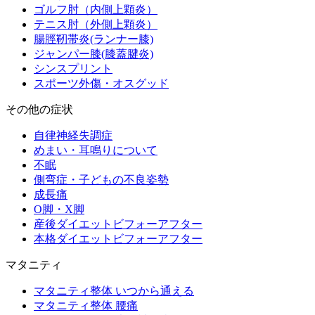
ゴルフ肘（内側上顆炎）
テニス肘（外側上顆炎）
腸脛靭帯炎(ランナー膝)
ジャンパー膝(膝蓋腱炎)
シンスプリント
スポーツ外傷・オスグッド
その他の症状
自律神経失調症
めまい・耳鳴りについて
不眠
側弯症・子どもの不良姿勢
成長痛
O脚・X脚
産後ダイエットビフォーアフター
本格ダイエットビフォーアフター
マタニティ
マタニティ整体 いつから通える
マタニティ整体 腰痛