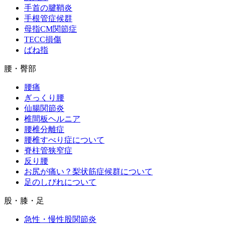
手首の腱鞘炎
手根管症候群
母指CM関節症
TECC損傷
ばね指
腰・臀部
腰痛
ぎっくり腰
仙腸関節炎
椎間板ヘルニア
腰椎分離症
腰椎すべり症について
脊柱管狭窄症
反り腰
お尻が痛い？梨状筋症候群について
足のしびれについて
股・膝・足
急性・慢性股関節炎