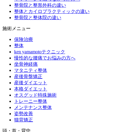
整骨院と整形外科の違い
整体とカイロプラクティックの違い
整骨院と整体院の違い
施術メニュー
保険治療
整体
ken yamamotoテクニック
慢性的な腰痛でお悩みの方へ
坐骨神経痛
マタニティ整体
産後骨盤矯正
産後ダイエット
本格ダイエット
オスグッド特殊施術
トレーニー整体
メンテナンス整体
姿勢改善
猫背矯正
頭・首・背中