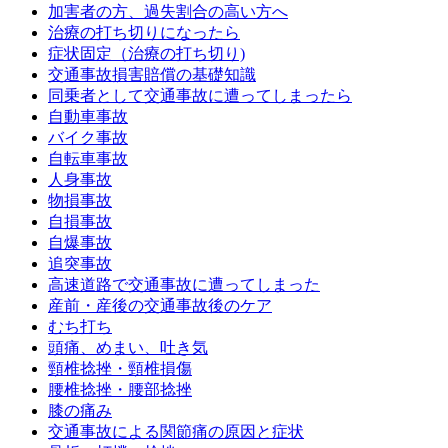
加害者の方、過失割合の高い方へ
治療の打ち切りになったら
症状固定（治療の打ち切り)
交通事故損害賠償の基礎知識
同乗者として交通事故に遭ってしまったら
自動車事故
バイク事故
自転車事故
人身事故
物損事故
自損事故
自爆事故
追突事故
高速道路で交通事故に遭ってしまった
産前・産後の交通事故後のケア
むち打ち
頭痛、めまい、吐き気
頸椎捻挫・頸椎損傷
腰椎捻挫・腰部捻挫
膝の痛み
交通事故による関節痛の原因と症状