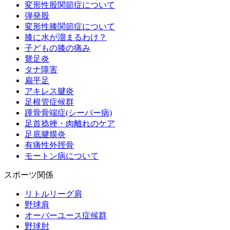
変形性股関節症について
弾発股
変形性膝関節症について
膝に水が溜まるわけ？
子どもの膝の痛み
鵞足炎
タナ障害
扁平足
アキレス腱炎
足根管症候群
踵骨骨端症(シーバー病)
足首捻挫・肉離れのケア
足底腱膜炎
有痛性外脛骨
モートン病について
スポーツ関係
リトルリーグ肩
野球肩
オーバーユース症候群
野球肘