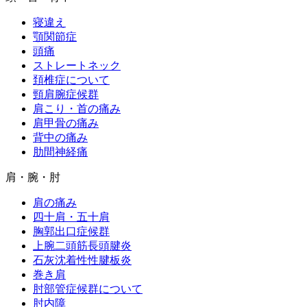
寝違え
顎関節症
頭痛
ストレートネック
頚椎症について
頸肩腕症候群
肩こり・首の痛み
肩甲骨の痛み
背中の痛み
肋間神経痛
肩・腕・肘
肩の痛み
四十肩・五十肩
胸郭出口症候群
上腕二頭筋長頭腱炎
石灰沈着性性腱板炎
巻き肩
肘部管症候群について
肘内障