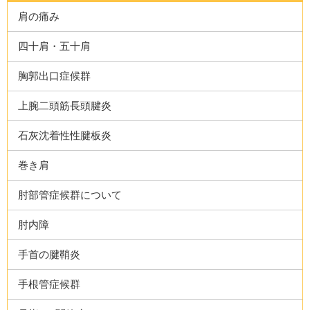
肩の痛み
四十肩・五十肩
胸郭出口症候群
上腕二頭筋長頭腱炎
石灰沈着性性腱板炎
巻き肩
肘部管症候群について
肘内障
手首の腱鞘炎
手根管症候群