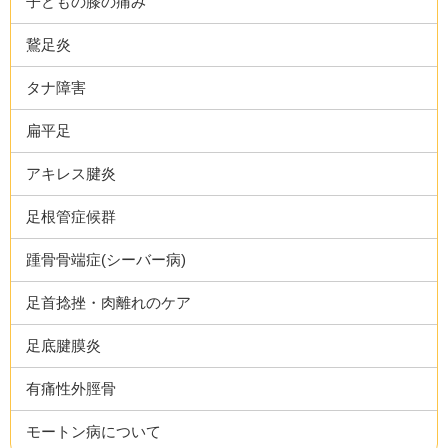
子どもの膝の痛み
鵞足炎
タナ障害
扁平足
アキレス腱炎
足根管症候群
踵骨骨端症(シーバー病)
足首捻挫・肉離れのケア
足底腱膜炎
有痛性外脛骨
モートン病について