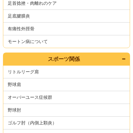
足首捻挫・肉離れのケア
足底腱膜炎
有痛性外脛骨
モートン病について
スポーツ関係
リトルリーグ肩
野球肩
オーバーユース症候群
野球肘
ゴルフ肘（内側上顆炎）