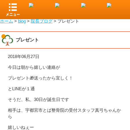
小山市で整骨院をお探しなら！わたなべ整骨院
ホーム
>
blog
>
院長ブログ
>
プレゼント
プレゼント
2018年06月27日
今日は朝から嬉しい連絡が
プレゼント🎁送ったから宜しく！
とLINEが１通
そうだ、私、30日が誕生日です
相手は、宇都宮市とば整骨院の受付スタッフ真弓ちゃんか
ら
嬉しいねぇー