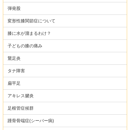
弾発股
変形性膝関節症について
膝に水が溜まるわけ？
子どもの膝の痛み
鵞足炎
タナ障害
扁平足
アキレス腱炎
足根管症候群
踵骨骨端症(シーバー病)