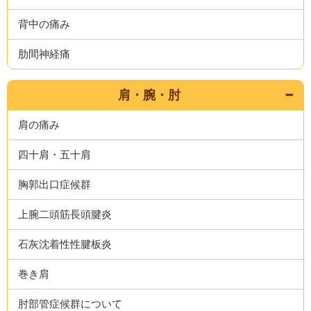
背中の痛み
肋間神経痛
肩・腕・肘
肩の痛み
四十肩・五十肩
胸郭出口症候群
上腕二頭筋長頭腱炎
石灰沈着性性腱板炎
巻き肩
肘部管症候群について