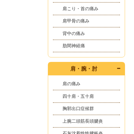
肩こり・首の痛み
肩甲骨の痛み
背中の痛み
肋間神経痛
肩・腕・肘
肩の痛み
四十肩・五十肩
胸郭出口症候群
上腕二頭筋長頭腱炎
石灰沈着性性腱板炎