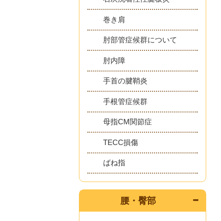
巻き肩
肘部管症候群について
肘内障
手首の腱鞘炎
手根管症候群
母指CM関節症
TECC損傷
ばね指
腰・臀部