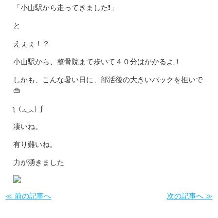
「小山駅から走ってきました❗️」
と
えぇぇ！？
小山駅から、整骨院まて歩いて４０分はかかるよ！
しかも、こんな暑い日に、部活後の大きいバックを担いで
👜
ʅ（◞‿◟）ʃ
凄いね。
有り難いね。
力が湧きました
≪ 前の記事へ
次の記事へ ≫