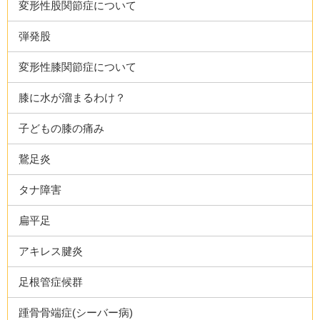
変形性股関節症について
弾発股
変形性膝関節症について
膝に水が溜まるわけ？
子どもの膝の痛み
鵞足炎
タナ障害
扁平足
アキレス腱炎
足根管症候群
踵骨骨端症(シーバー病)