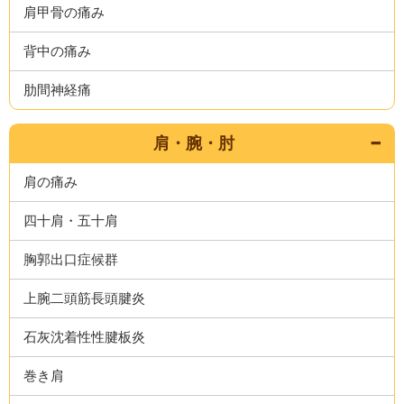
肩甲骨の痛み
背中の痛み
肋間神経痛
肩・腕・肘
肩の痛み
四十肩・五十肩
胸郭出口症候群
上腕二頭筋長頭腱炎
石灰沈着性性腱板炎
巻き肩