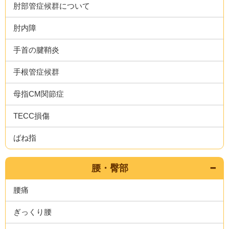
肘部管症候群について
肘内障
手首の腱鞘炎
手根管症候群
母指CM関節症
TECC損傷
ばね指
腰・臀部
腰痛
ぎっくり腰