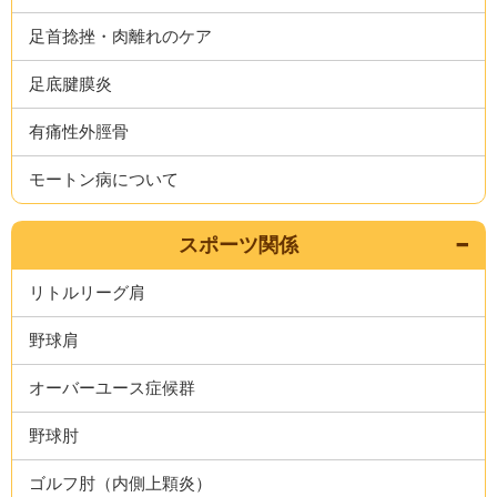
足首捻挫・肉離れのケア
足底腱膜炎
有痛性外脛骨
モートン病について
スポーツ関係
リトルリーグ肩
野球肩
オーバーユース症候群
野球肘
ゴルフ肘（内側上顆炎）