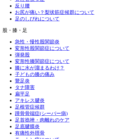
反り腰
お尻が痛い？梨状筋症候群について
足のしびれについて
股・膝・足
急性・慢性股関節炎
変形性股関節症について
弾発股
変形性膝関節症について
膝に水が溜まるわけ？
子どもの膝の痛み
鵞足炎
タナ障害
扁平足
アキレス腱炎
足根管症候群
踵骨骨端症(シーバー病)
足首捻挫・肉離れのケア
足底腱膜炎
有痛性外脛骨