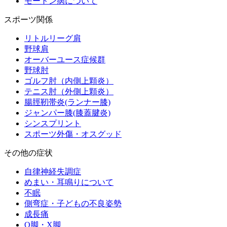
モートン病について
スポーツ関係
リトルリーグ肩
野球肩
オーバーユース症候群
野球肘
ゴルフ肘（内側上顆炎）
テニス肘（外側上顆炎）
腸脛靭帯炎(ランナー膝)
ジャンパー膝(膝蓋腱炎)
シンスプリント
スポーツ外傷・オスグッド
その他の症状
自律神経失調症
めまい・耳鳴りについて
不眠
側弯症・子どもの不良姿勢
成長痛
O脚・X脚