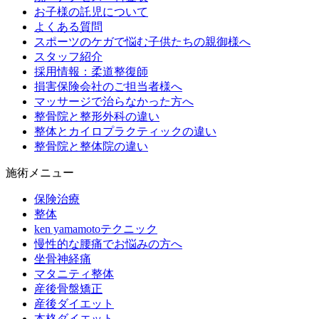
お子様の託児について
よくある質問
スポーツのケガで悩む子供たちの親御様へ
スタッフ紹介
採用情報：柔道整復師
損害保険会社のご担当者様へ
マッサージで治らなかった方へ
整骨院と整形外科の違い
整体とカイロプラクティックの違い
整骨院と整体院の違い
施術メニュー
保険治療
整体
ken yamamotoテクニック
慢性的な腰痛でお悩みの方へ
坐骨神経痛
マタニティ整体
産後骨盤矯正
産後ダイエット
本格ダイエット