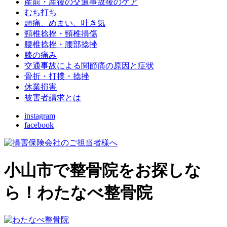
産前・産後の交通事故後のケア
むち打ち
頭痛、めまい、吐き気
頸椎捻挫・頸椎損傷
腰椎捻挫・腰部捻挫
膝の痛み
交通事故による関節痛の原因と症状
骨折・打撲・捻挫
休業損害
被害者請求とは
instagram
facebook
小山市で整骨院をお探しな
ら！わたなべ整骨院