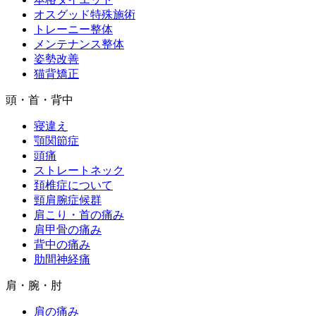
オスグッド特殊施術
トレーニー整体
メンテナンス整体
姿勢改善
猫背矯正
頭・首・背中
寝違え
顎関節症
頭痛
ストレートネック
頚椎症について
頸肩腕症候群
肩こり・首の痛み
肩甲骨の痛み
背中の痛み
肋間神経痛
肩・腕・肘
肩の痛み