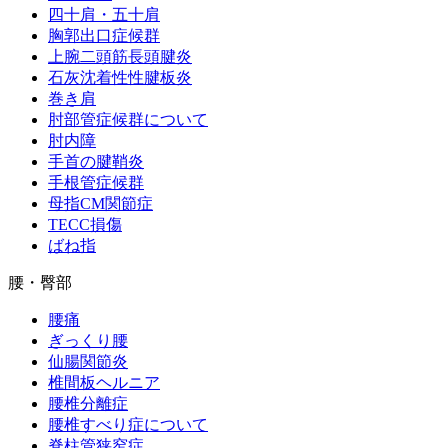
四十肩・五十肩
胸郭出口症候群
上腕二頭筋長頭腱炎
石灰沈着性性腱板炎
巻き肩
肘部管症候群について
肘内障
手首の腱鞘炎
手根管症候群
母指CM関節症
TECC損傷
ばね指
腰・臀部
腰痛
ぎっくり腰
仙腸関節炎
椎間板ヘルニア
腰椎分離症
腰椎すべり症について
脊柱管狭窄症