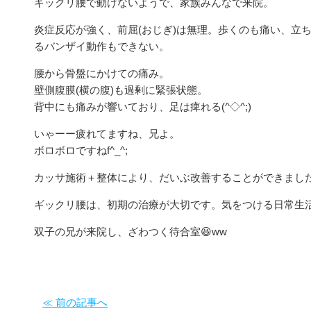
ギックリ腰で動けないようで、家族みんなで来院。
炎症反応が強く、前屈(おじぎ)は無理。歩くのも痛い、立
るバンザイ動作もできない。
腰から骨盤にかけての痛み。
壁側腹膜(横の腹)も過剰に緊張状態。
背中にも痛みが響いており、足は痺れる(^◇^;)
いゃーー疲れてますね、兄よ。
ボロボロですねf^_^;
カッサ施術＋整体により、だいぶ改善することができました
ギックリ腰は、初期の治療が大切です。気をつける日常生
双子の兄が来院し、ざわつく待合室😆ww
≪ 前の記事へ