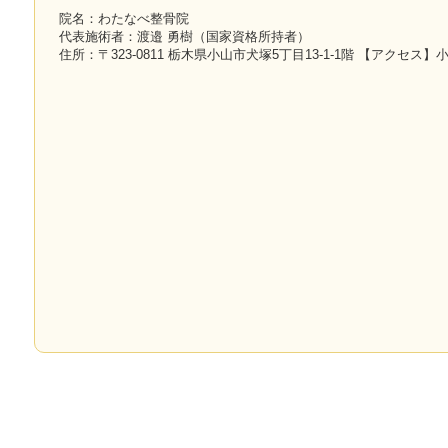
院名：わたなべ整骨院
代表施術者：渡邉 勇樹（国家資格所持者）
住所：〒323-0811 栃木県小山市犬塚5丁目13-1-1階 【アクセス