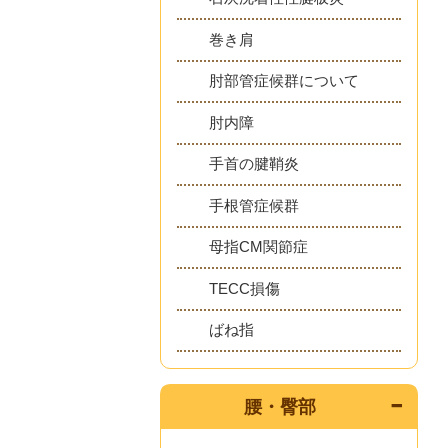
巻き肩
肘部管症候群について
肘内障
手首の腱鞘炎
手根管症候群
母指CM関節症
TECC損傷
ばね指
腰・臀部