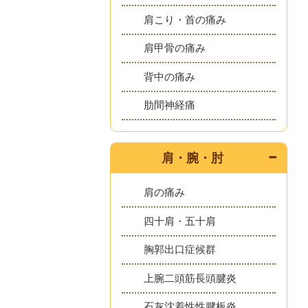
肩こり・首の痛み
肩甲骨の痛み
背中の痛み
肋間神経痛
肩・腕・肘
肩の痛み
四十肩・五十肩
胸郭出口症候群
上腕二頭筋長頭腱炎
石灰沈着性性腱板炎