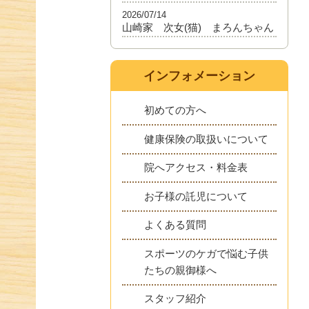
2026/07/14
山崎家 次女(猫) まろんちゃん
インフォメーション
初めての方へ
健康保険の取扱いについて
院へアクセス・料金表
お子様の託児について
よくある質問
スポーツのケガで悩む子供
たちの親御様へ
スタッフ紹介