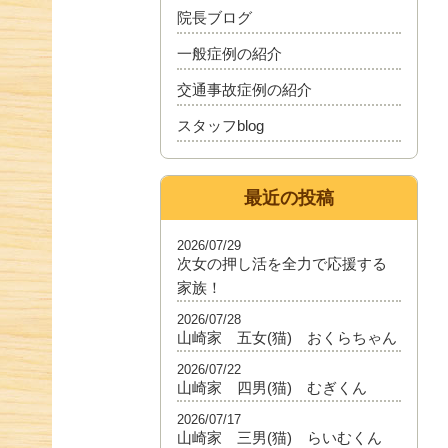
院長ブログ
一般症例の紹介
交通事故症例の紹介
スタッフblog
最近の投稿
2026/07/29
次女の押し活を全力で応援する
家族！
2026/07/28
山崎家 五女(猫) おくらちゃん
2026/07/22
山崎家 四男(猫) むぎくん
2026/07/17
山崎家 三男(猫) らいむくん