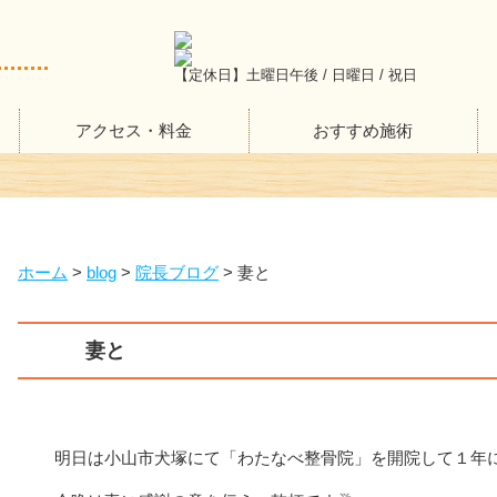
【定休日】土曜日午後 / 日曜日 / 祝日
アクセス・料金
おすすめ施術
ホーム
>
blog
>
院長ブログ
>
妻と
妻と
明日は小山市犬塚にて「わたなべ整骨院」を開院して１年