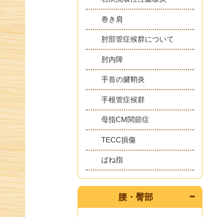
巻き肩
肘部管症候群について
肘内障
手首の腱鞘炎
手根管症候群
母指CM関節症
TECC損傷
ばね指
腰・臀部