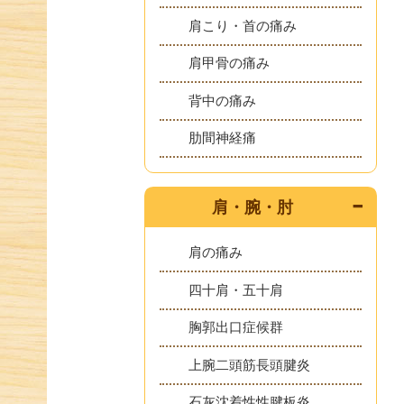
肩こり・首の痛み
肩甲骨の痛み
背中の痛み
肋間神経痛
肩・腕・肘
肩の痛み
四十肩・五十肩
胸郭出口症候群
上腕二頭筋長頭腱炎
石灰沈着性性腱板炎