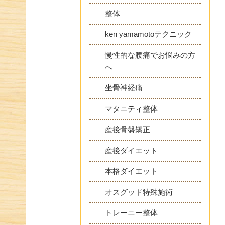
整体
ken yamamotoテクニック
慢性的な腰痛でお悩みの方
へ
坐骨神経痛
マタニティ整体
産後骨盤矯正
産後ダイエット
本格ダイエット
オスグッド特殊施術
トレーニー整体