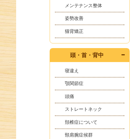
メンテナンス整体
姿勢改善
猫背矯正
頭・首・背中
寝違え
顎関節症
頭痛
ストレートネック
頚椎症について
頸肩腕症候群