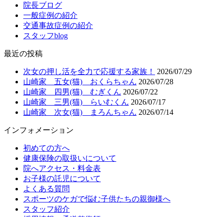
院長ブログ
一般症例の紹介
交通事故症例の紹介
スタッフblog
最近の投稿
次女の押し活を全力で応援する家族！
2026/07/29
山崎家 五女(猫) おくらちゃん
2026/07/28
山崎家 四男(猫) むぎくん
2026/07/22
山崎家 三男(猫) らいむくん
2026/07/17
山崎家 次女(猫) まろんちゃん
2026/07/14
インフォメーション
初めての方へ
健康保険の取扱いについて
院へアクセス・料金表
お子様の託児について
よくある質問
スポーツのケガで悩む子供たちの親御様へ
スタッフ紹介