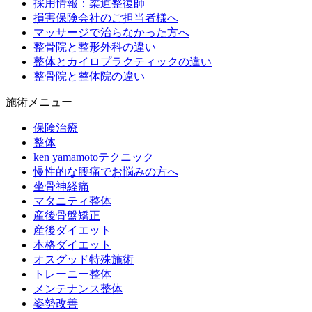
採用情報：柔道整復師
損害保険会社のご担当者様へ
マッサージで治らなかった方へ
整骨院と整形外科の違い
整体とカイロプラクティックの違い
整骨院と整体院の違い
施術メニュー
保険治療
整体
ken yamamotoテクニック
慢性的な腰痛でお悩みの方へ
坐骨神経痛
マタニティ整体
産後骨盤矯正
産後ダイエット
本格ダイエット
オスグッド特殊施術
トレーニー整体
メンテナンス整体
姿勢改善