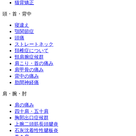
猫背矯正
頭・首・背中
寝違え
顎関節症
頭痛
ストレートネック
頚椎症について
頸肩腕症候群
肩こり・首の痛み
肩甲骨の痛み
背中の痛み
肋間神経痛
肩・腕・肘
肩の痛み
四十肩・五十肩
胸郭出口症候群
上腕二頭筋長頭腱炎
石灰沈着性性腱板炎