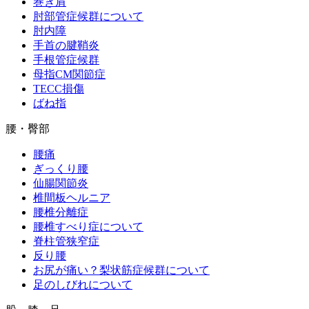
巻き肩
肘部管症候群について
肘内障
手首の腱鞘炎
手根管症候群
母指CM関節症
TECC損傷
ばね指
腰・臀部
腰痛
ぎっくり腰
仙腸関節炎
椎間板ヘルニア
腰椎分離症
腰椎すべり症について
脊柱管狭窄症
反り腰
お尻が痛い？梨状筋症候群について
足のしびれについて