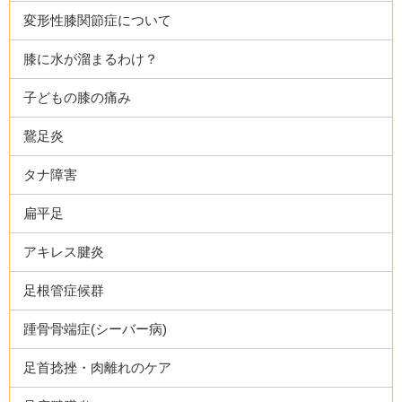
変形性膝関節症について
膝に水が溜まるわけ？
子どもの膝の痛み
鵞足炎
タナ障害
扁平足
アキレス腱炎
足根管症候群
踵骨骨端症(シーバー病)
足首捻挫・肉離れのケア