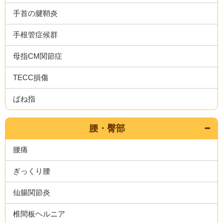
手首の腱鞘炎
手根管症候群
母指CM関節症
TECC損傷
ばね指
腰・臀部
腰痛
ぎっくり腰
仙腸関節炎
椎間板ヘルニア