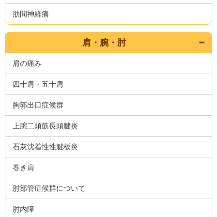
肋間神経痛
肩・腕・肘
肩の痛み
四十肩・五十肩
胸郭出口症候群
上腕二頭筋長頭腱炎
石灰沈着性性腱板炎
巻き肩
肘部管症候群について
肘内障