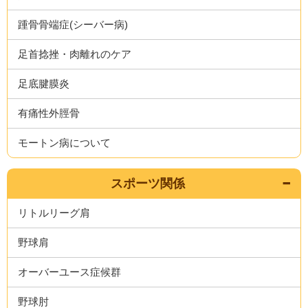
踵骨骨端症(シーバー病)
足首捻挫・肉離れのケア
足底腱膜炎
有痛性外脛骨
モートン病について
スポーツ関係
リトルリーグ肩
野球肩
オーバーユース症候群
野球肘