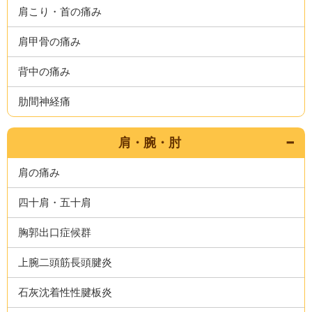
肩こり・首の痛み
肩甲骨の痛み
背中の痛み
肋間神経痛
肩・腕・肘
肩の痛み
四十肩・五十肩
胸郭出口症候群
上腕二頭筋長頭腱炎
石灰沈着性性腱板炎