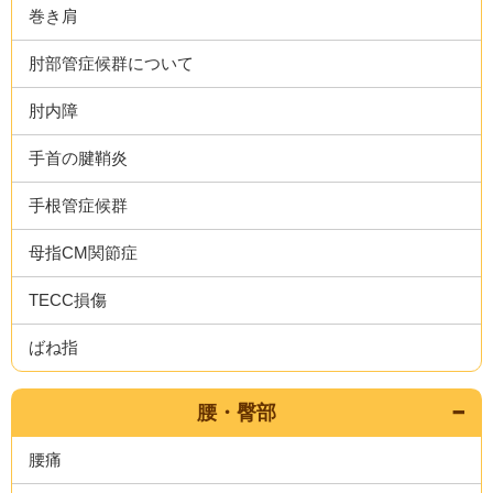
巻き肩
肘部管症候群について
肘内障
手首の腱鞘炎
手根管症候群
母指CM関節症
TECC損傷
ばね指
腰・臀部
腰痛