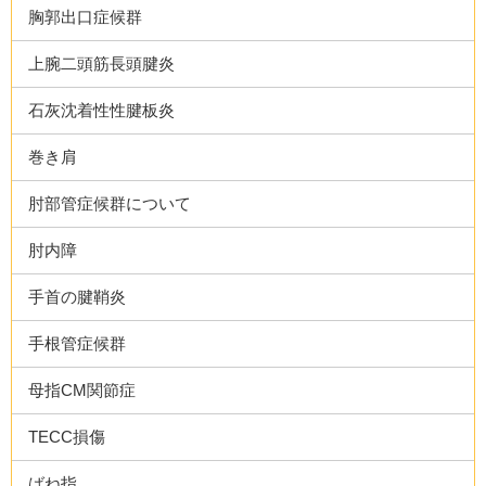
胸郭出口症候群
上腕二頭筋長頭腱炎
石灰沈着性性腱板炎
巻き肩
肘部管症候群について
肘内障
手首の腱鞘炎
手根管症候群
母指CM関節症
TECC損傷
ばね指