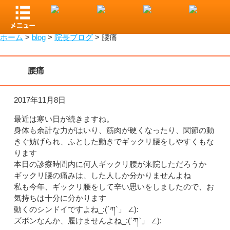
小山市で整骨院をお探しなら！わたなべ整骨院
ホーム
>
blog
>
院長ブログ
>
腰痛
腰痛
2017年11月8日
最近は寒い日が続きますね。
身体も余計な力がはいり、筋肉が硬くなったり、関節の動
きぐ妨げられ、ふとした動きでギックリ腰をしやすくもな
ります
本日の診療時間内に何人ギックリ腰が来院しただろうか
ギックリ腰の痛みは、した人しか分かりませんよね
私も今年、ギックリ腰をして辛い思いをしましたので、お
気持ちは十分に分かります
動くのシンドイですよね_:(´ཀ`」 ∠):
ズボンなんか、履けませんよね_:(´ཀ`」 ∠):