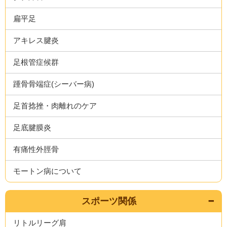
扁平足
アキレス腱炎
足根管症候群
踵骨骨端症(シーバー病)
足首捻挫・肉離れのケア
足底腱膜炎
有痛性外脛骨
モートン病について
スポーツ関係
リトルリーグ肩