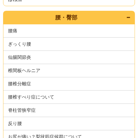
腰・臀部
腰痛
ぎっくり腰
仙腸関節炎
椎間板ヘルニア
腰椎分離症
腰椎すべり症について
脊柱管狭窄症
反り腰
お尻が痛い？梨状筋症候群について