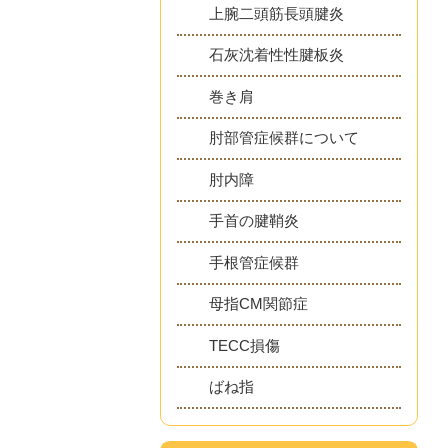
上腕二頭筋長頭腱炎
石灰沈着性性腱板炎
巻き肩
肘部管症候群について
肘内障
手首の腱鞘炎
手根管症候群
母指CM関節症
TECC損傷
ばね指