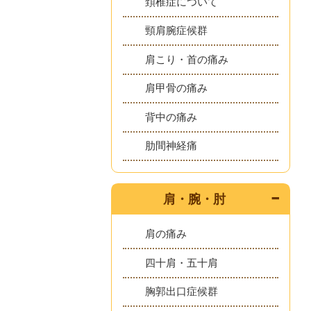
頚椎症について
頸肩腕症候群
肩こり・首の痛み
肩甲骨の痛み
背中の痛み
肋間神経痛
肩・腕・肘
肩の痛み
四十肩・五十肩
胸郭出口症候群