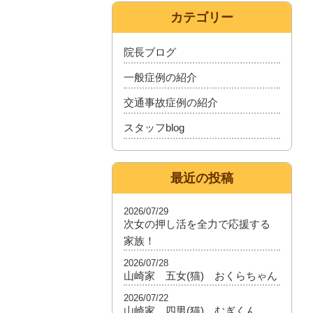
カテゴリー
院長ブログ
一般症例の紹介
交通事故症例の紹介
スタッフblog
最近の投稿
2026/07/29
次女の押し活を全力で応援する
家族！
2026/07/28
山崎家 五女(猫) おくらちゃん
2026/07/22
山崎家 四男(猫) むぎくん