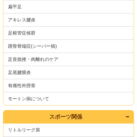
扁平足
アキレス腱炎
足根管症候群
踵骨骨端症(シーバー病)
足首捻挫・肉離れのケア
足底腱膜炎
有痛性外脛骨
モートン病について
スポーツ関係
リトルリーグ肩