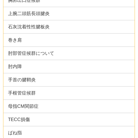
胸郭出口症候群
上腕二頭筋長頭腱炎
石灰沈着性性腱板炎
巻き肩
肘部管症候群について
肘内障
手首の腱鞘炎
手根管症候群
母指CM関節症
TECC損傷
ばね指