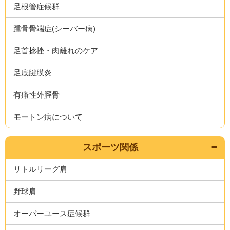
足根管症候群
踵骨骨端症(シーバー病)
足首捻挫・肉離れのケア
足底腱膜炎
有痛性外脛骨
モートン病について
スポーツ関係
リトルリーグ肩
野球肩
オーバーユース症候群