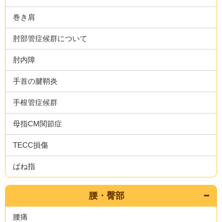
巻き肩
肘部管症候群について
肘内障
手首の腱鞘炎
手根管症候群
母指CM関節症
TECC損傷
ばね指
腰・臀部
腰痛