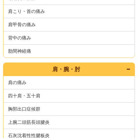
肩こり・首の痛み
肩甲骨の痛み
背中の痛み
肋間神経痛
肩・腕・肘
肩の痛み
四十肩・五十肩
胸郭出口症候群
上腕二頭筋長頭腱炎
石灰沈着性性腱板炎