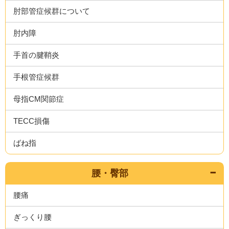
肘部管症候群について
肘内障
手首の腱鞘炎
手根管症候群
母指CM関節症
TECC損傷
ばね指
腰・臀部
腰痛
ぎっくり腰