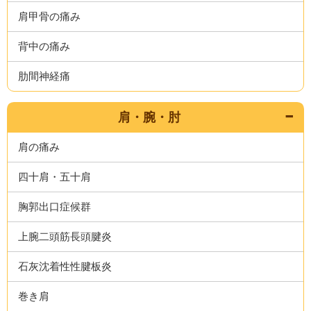
肩甲骨の痛み
背中の痛み
肋間神経痛
肩・腕・肘
肩の痛み
四十肩・五十肩
胸郭出口症候群
上腕二頭筋長頭腱炎
石灰沈着性性腱板炎
巻き肩