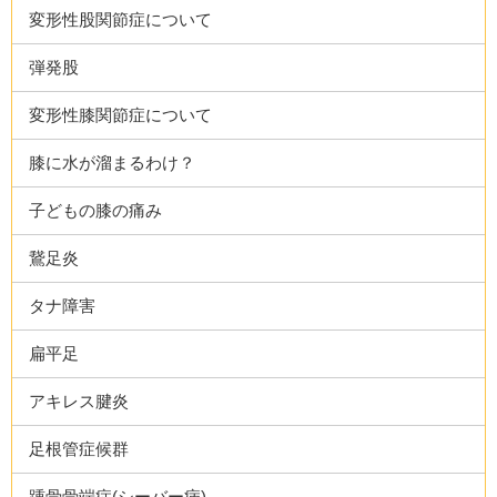
変形性股関節症について
弾発股
変形性膝関節症について
膝に水が溜まるわけ？
子どもの膝の痛み
鵞足炎
タナ障害
扁平足
アキレス腱炎
足根管症候群
踵骨骨端症(シーバー病)