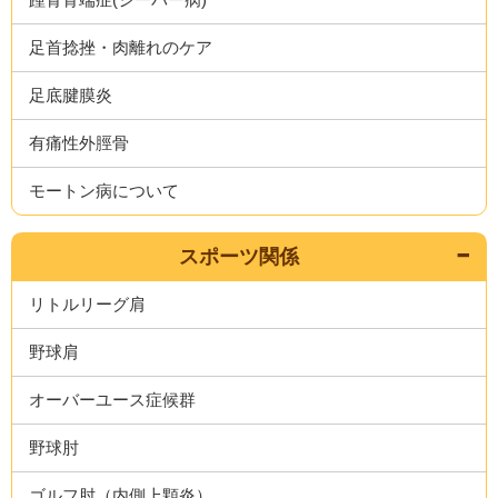
足首捻挫・肉離れのケア
足底腱膜炎
有痛性外脛骨
モートン病について
スポーツ関係
リトルリーグ肩
野球肩
オーバーユース症候群
野球肘
ゴルフ肘（内側上顆炎）