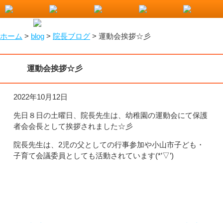
小山市で整骨院をお探しなら！わたなべ整骨院
ホーム
>
blog
>
院長ブログ
>
運動会挨拶☆彡
運動会挨拶☆彡
2022年10月12日
先日８日の土曜日、院長先生は、幼稚園の運動会にて保護
者会会長として挨拶されました☆彡
院長先生は、2児の父としての行事参加や小山市子ども・
子育て会議委員としても活動されています(*’▽’)