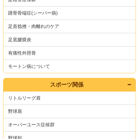
踵骨骨端症(シーバー病)
足首捻挫・肉離れのケア
足底腱膜炎
有痛性外脛骨
モートン病について
スポーツ関係
リトルリーグ肩
野球肩
オーバーユース症候群
野球肘