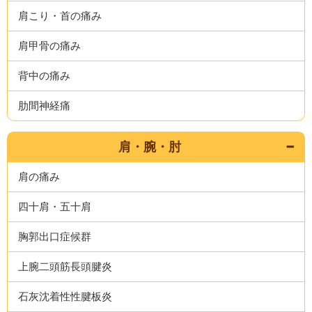
肩こり・首の痛み
肩甲骨の痛み
背中の痛み
肋間神経痛
肩・腕・肘
肩の痛み
四十肩・五十肩
胸郭出口症候群
上腕二頭筋長頭腱炎
石灰沈着性性腱板炎