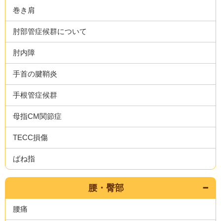
巻き肩
肘部管症候群について
肘内障
手首の腱鞘炎
手根管症候群
母指CM関節症
TECC損傷
ばね指
腰・臀部
腰痛