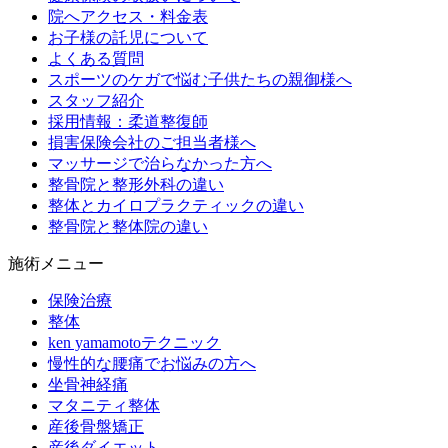
院へアクセス・料金表
お子様の託児について
よくある質問
スポーツのケガで悩む子供たちの親御様へ
スタッフ紹介
採用情報：柔道整復師
損害保険会社のご担当者様へ
マッサージで治らなかった方へ
整骨院と整形外科の違い
整体とカイロプラクティックの違い
整骨院と整体院の違い
施術メニュー
保険治療
整体
ken yamamotoテクニック
慢性的な腰痛でお悩みの方へ
坐骨神経痛
マタニティ整体
産後骨盤矯正
産後ダイエット