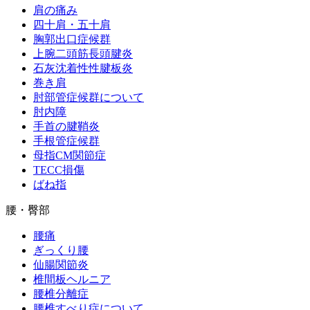
肩の痛み
四十肩・五十肩
胸郭出口症候群
上腕二頭筋長頭腱炎
石灰沈着性性腱板炎
巻き肩
肘部管症候群について
肘内障
手首の腱鞘炎
手根管症候群
母指CM関節症
TECC損傷
ばね指
腰・臀部
腰痛
ぎっくり腰
仙腸関節炎
椎間板ヘルニア
腰椎分離症
腰椎すべり症について