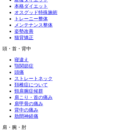
本格ダイエット
オスグッド特殊施術
トレーニー整体
メンテナンス整体
姿勢改善
猫背矯正
頭・首・背中
寝違え
顎関節症
頭痛
ストレートネック
頚椎症について
頸肩腕症候群
肩こり・首の痛み
肩甲骨の痛み
背中の痛み
肋間神経痛
肩・腕・肘