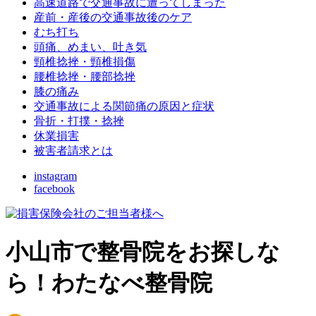
高速道路で交通事故に遭ってしまった
産前・産後の交通事故後のケア
むち打ち
頭痛、めまい、吐き気
頸椎捻挫・頸椎損傷
腰椎捻挫・腰部捻挫
膝の痛み
交通事故による関節痛の原因と症状
骨折・打撲・捻挫
休業損害
被害者請求とは
instagram
facebook
小山市で整骨院をお探しな
ら！わたなべ整骨院