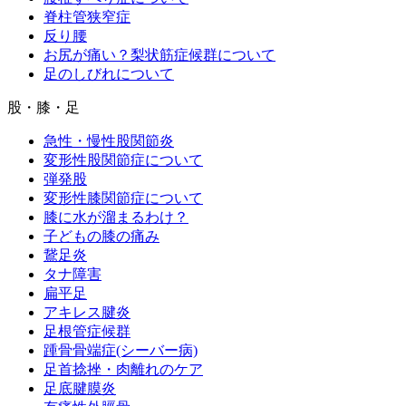
脊柱管狭窄症
反り腰
お尻が痛い？梨状筋症候群について
足のしびれについて
股・膝・足
急性・慢性股関節炎
変形性股関節症について
弾発股
変形性膝関節症について
膝に水が溜まるわけ？
子どもの膝の痛み
鵞足炎
タナ障害
扁平足
アキレス腱炎
足根管症候群
踵骨骨端症(シーバー病)
足首捻挫・肉離れのケア
足底腱膜炎