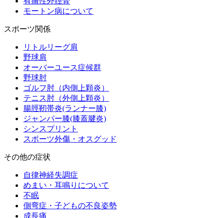
有痛性外脛骨
モートン病について
スポーツ関係
リトルリーグ肩
野球肩
オーバーユース症候群
野球肘
ゴルフ肘（内側上顆炎）
テニス肘（外側上顆炎）
腸脛靭帯炎(ランナー膝)
ジャンパー膝(膝蓋腱炎)
シンスプリント
スポーツ外傷・オスグッド
その他の症状
自律神経失調症
めまい・耳鳴りについて
不眠
側弯症・子どもの不良姿勢
成長痛