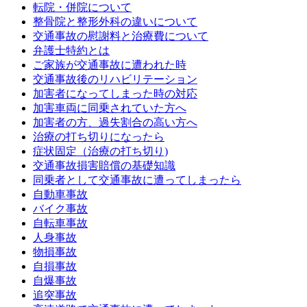
転院・併院について
整骨院と整形外科の違いについて
交通事故の慰謝料と治療費について
弁護士特約とは
ご家族が交通事故に遭われた時
交通事故後のリハビリテーション
加害者になってしまった時の対応
加害車両に同乗されていた方へ
加害者の方、過失割合の高い方へ
治療の打ち切りになったら
症状固定（治療の打ち切り)
交通事故損害賠償の基礎知識
同乗者として交通事故に遭ってしまったら
自動車事故
バイク事故
自転車事故
人身事故
物損事故
自損事故
自爆事故
追突事故