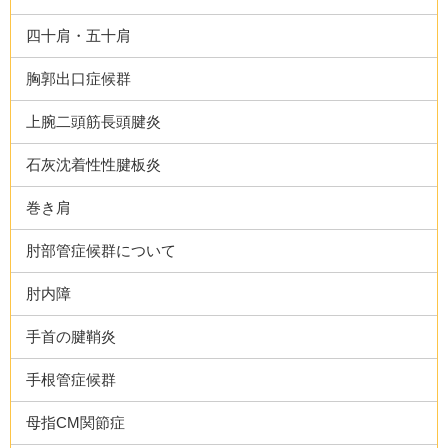
四十肩・五十肩
胸郭出口症候群
上腕二頭筋長頭腱炎
石灰沈着性性腱板炎
巻き肩
肘部管症候群について
肘内障
手首の腱鞘炎
手根管症候群
母指CM関節症