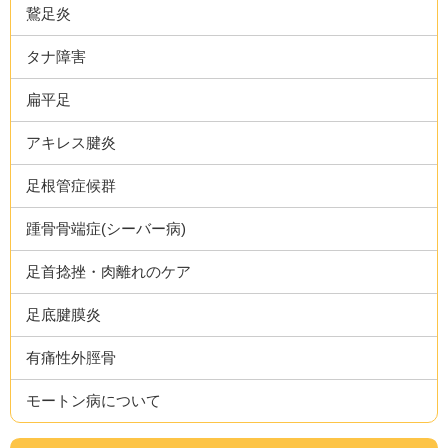
鵞足炎
タナ障害
扁平足
アキレス腱炎
足根管症候群
踵骨骨端症(シーバー病)
足首捻挫・肉離れのケア
足底腱膜炎
有痛性外脛骨
モートン病について