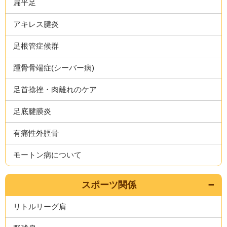
扁平足
アキレス腱炎
足根管症候群
踵骨骨端症(シーバー病)
足首捻挫・肉離れのケア
足底腱膜炎
有痛性外脛骨
モートン病について
スポーツ関係
リトルリーグ肩