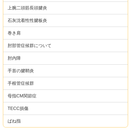
上腕二頭筋長頭腱炎
石灰沈着性性腱板炎
巻き肩
肘部管症候群について
肘内障
手首の腱鞘炎
手根管症候群
母指CM関節症
TECC損傷
ばね指