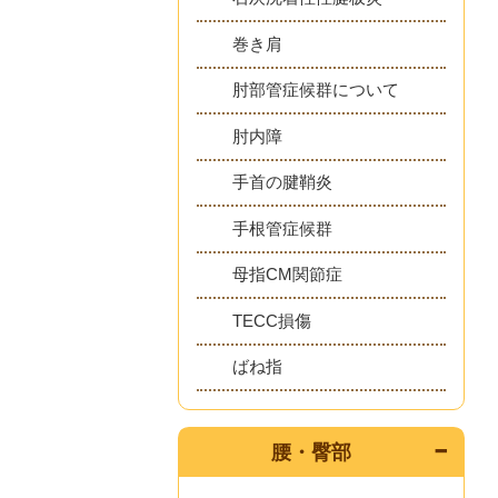
巻き肩
肘部管症候群について
肘内障
手首の腱鞘炎
手根管症候群
母指CM関節症
TECC損傷
ばね指
腰・臀部