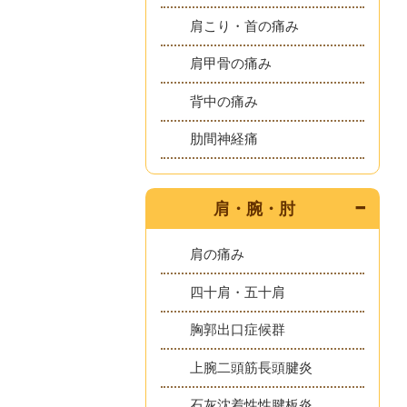
肩こり・首の痛み
肩甲骨の痛み
背中の痛み
肋間神経痛
肩・腕・肘
肩の痛み
四十肩・五十肩
胸郭出口症候群
上腕二頭筋長頭腱炎
石灰沈着性性腱板炎