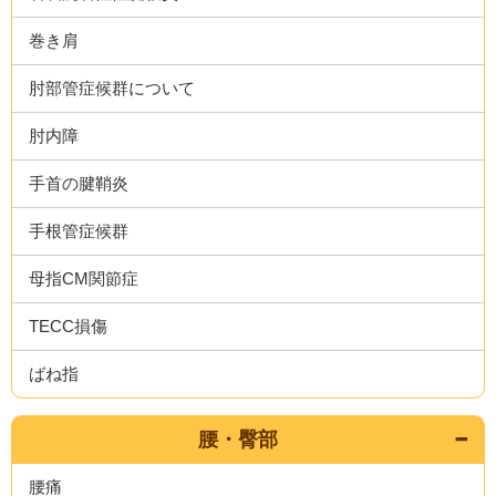
巻き肩
肘部管症候群について
肘内障
手首の腱鞘炎
手根管症候群
母指CM関節症
TECC損傷
ばね指
腰・臀部
腰痛