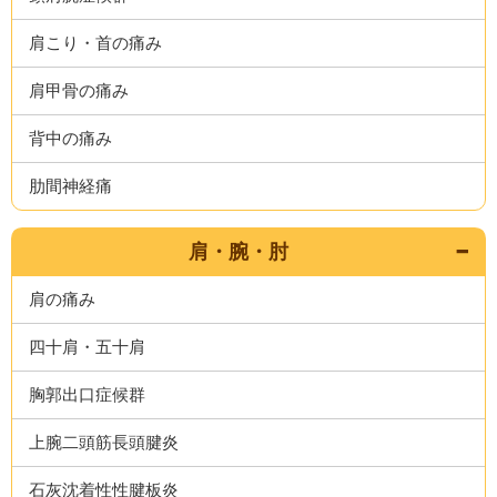
肩こり・首の痛み
肩甲骨の痛み
背中の痛み
肋間神経痛
肩・腕・肘
肩の痛み
四十肩・五十肩
胸郭出口症候群
上腕二頭筋長頭腱炎
石灰沈着性性腱板炎