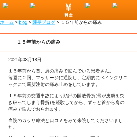
小山市で整骨院をお探しなら！わたなべ整骨院
ホーム
>
blog
>
院長ブログ
>
１５年前からの痛み
１５年前からの痛み
2021年08月18日
１５年前から首、肩の痛みで悩んでいる患者さん。
毎週に２回、マッサージに通院し、定期的にペインクリニ
ックにて局所注射の痛み止めをしています。
１５年前の交通事故により頭部の開放骨折(骨が皮膚を突
き破ってしまう骨折)を経験してから、ずっと首から肩の
痛みで悩んでおられます。
当院のカッサ療法と口コミをみて来院してくださいまし
た。