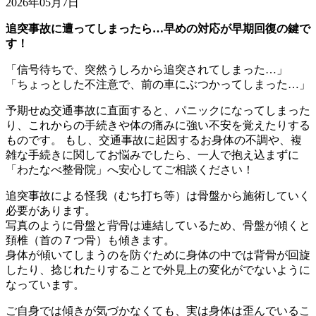
2026年05月7日
追突事故に遭ってしまったら…早めの対応が早期回復の鍵で
す！
「信号待ちで、突然うしろから追突されてしまった…」
「ちょっとした不注意で、前の車にぶつかってしまった…」
予期せぬ交通事故に直面すると、パニックになってしまった
り、これからの手続きや体の痛みに強い不安を覚えたりする
ものです。 もし、交通事故に起因するお身体の不調や、複
雑な手続きに関してお悩みでしたら、一人で抱え込まずに
「わたなべ整骨院」へ安心してご相談ください！
追突事故による怪我（むち打ち等）は骨盤から施術していく
必要があります。
写真のように骨盤と背骨は連結しているため、骨盤が傾くと
頚椎（首の７つ骨）も傾きます。
身体が傾いてしまうのを防ぐために身体の中では背骨が回旋
したり、捻じれたりすることで外見上の変化がでないように
なっています。
ご自身では傾きが気づかなくても、実は身体は歪んでいるこ