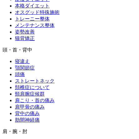
本格ダイエット
オスグッド特殊施術
トレーニー整体
メンテナンス整体
姿勢改善
猫背矯正
頭・首・背中
寝違え
顎関節症
頭痛
ストレートネック
頚椎症について
頸肩腕症候群
肩こり・首の痛み
肩甲骨の痛み
背中の痛み
肋間神経痛
肩・腕・肘