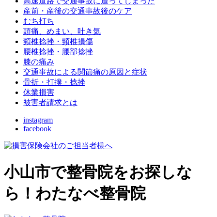
高速道路で交通事故に遭ってしまった
産前・産後の交通事故後のケア
むち打ち
頭痛、めまい、吐き気
頸椎捻挫・頸椎損傷
腰椎捻挫・腰部捻挫
膝の痛み
交通事故による関節痛の原因と症状
骨折・打撲・捻挫
休業損害
被害者請求とは
instagram
facebook
小山市で整骨院をお探しな
ら！わたなべ整骨院