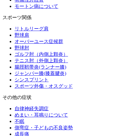
モートン病について
スポーツ関係
リトルリーグ肩
野球肩
オーバーユース症候群
野球肘
ゴルフ肘（内側上顆炎）
テニス肘（外側上顆炎）
腸脛靭帯炎(ランナー膝)
ジャンパー膝(膝蓋腱炎)
シンスプリント
スポーツ外傷・オスグッド
その他の症状
自律神経失調症
めまい・耳鳴りについて
不眠
側弯症・子どもの不良姿勢
成長痛