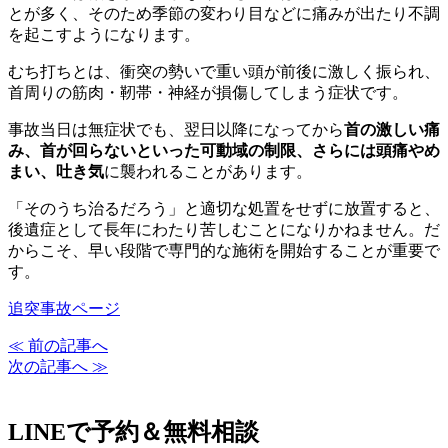
とが多く、そのため季節の変わり目などに痛みが出たり不調
を起こすようになります。
むち打ちとは、衝突の勢いで重い頭が前後に激しく振られ、
首周りの筋肉・靭帯・神経が損傷してしまう症状です。
事故当日は無症状でも、翌日以降になってから
首の激しい痛
み、首が回らないといった可動域の制限、さらには頭痛やめ
まい、吐き気
に襲われることがあります。
「そのうち治るだろう」と適切な処置をせずに放置すると、
後遺症として長年にわたり苦しむことになりかねません。だ
からこそ、早い段階で専門的な施術を開始することが重要で
す。
追突事故ページ
≪ 前の記事へ
次の記事へ ≫
LINEで予約＆無料相談