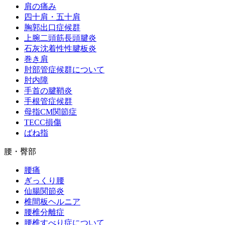
肩の痛み
四十肩・五十肩
胸郭出口症候群
上腕二頭筋長頭腱炎
石灰沈着性性腱板炎
巻き肩
肘部管症候群について
肘内障
手首の腱鞘炎
手根管症候群
母指CM関節症
TECC損傷
ばね指
腰・臀部
腰痛
ぎっくり腰
仙腸関節炎
椎間板ヘルニア
腰椎分離症
腰椎すべり症について