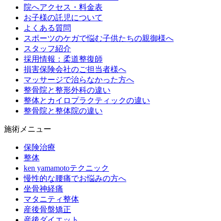
院へアクセス・料金表
お子様の託児について
よくある質問
スポーツのケガで悩む子供たちの親御様へ
スタッフ紹介
採用情報：柔道整復師
損害保険会社のご担当者様へ
マッサージで治らなかった方へ
整骨院と整形外科の違い
整体とカイロプラクティックの違い
整骨院と整体院の違い
施術メニュー
保険治療
整体
ken yamamotoテクニック
慢性的な腰痛でお悩みの方へ
坐骨神経痛
マタニティ整体
産後骨盤矯正
産後ダイエット