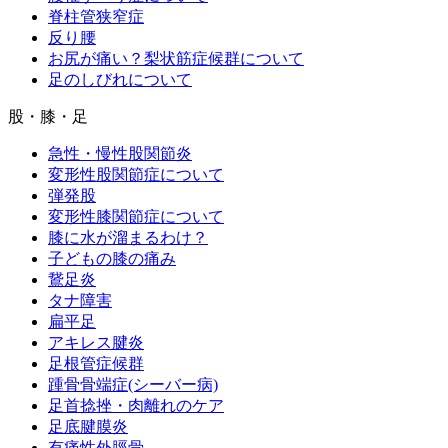
脊柱管狭窄症
反り腰
お尻が痛い？梨状筋症候群について
足のしびれについて
股・膝・足
急性・慢性股関節炎
変形性股関節症について
弾発股
変形性膝関節症について
膝に水が溜まるわけ？
子どもの膝の痛み
鵞足炎
タナ障害
扁平足
アキレス腱炎
足根管症候群
踵骨骨端症(シーバー病)
足首捻挫・肉離れのケア
足底腱膜炎
有痛性外脛骨