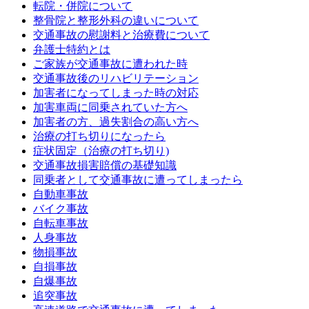
転院・併院について
整骨院と整形外科の違いについて
交通事故の慰謝料と治療費について
弁護士特約とは
ご家族が交通事故に遭われた時
交通事故後のリハビリテーション
加害者になってしまった時の対応
加害車両に同乗されていた方へ
加害者の方、過失割合の高い方へ
治療の打ち切りになったら
症状固定（治療の打ち切り)
交通事故損害賠償の基礎知識
同乗者として交通事故に遭ってしまったら
自動車事故
バイク事故
自転車事故
人身事故
物損事故
自損事故
自爆事故
追突事故