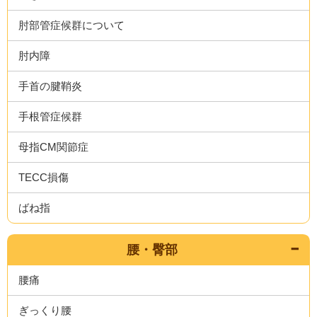
肘部管症候群について
肘内障
手首の腱鞘炎
手根管症候群
母指CM関節症
TECC損傷
ばね指
腰・臀部
腰痛
ぎっくり腰