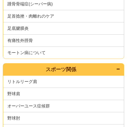
踵骨骨端症(シーバー病)
足首捻挫・肉離れのケア
足底腱膜炎
有痛性外脛骨
モートン病について
スポーツ関係
リトルリーグ肩
野球肩
オーバーユース症候群
野球肘