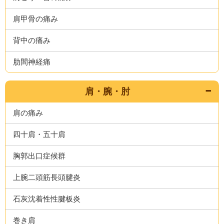
肩甲骨の痛み
背中の痛み
肋間神経痛
肩・腕・肘
肩の痛み
四十肩・五十肩
胸郭出口症候群
上腕二頭筋長頭腱炎
石灰沈着性性腱板炎
巻き肩