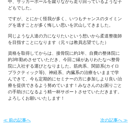
中、サッカーボールを蹴りながら走り回っているような子
どもでした。
ですが、とにかく怪我が多く、いつもチャンスのタイミン
グを逃すことが多く悔しい思いを沢山してきました。
同じような人達の力になりたいという想いから柔道整復師
を目指すことになります（元々は教員志望でした）
資格を取得してからは、接骨院に約1年、自費の整体院に
約3年勤めさせていただき、今回ご縁がありわたなべ整骨
院に入社する運びとなりました。筋肉系、関節系(カイロ
プラクティック等)、神経系、内臓系の治療をいままで学
んできて、今も定期的にセミナーの方に参加しより良い治
療を提供できるよう努めています！みなさんのお困りごと
の手助けになるよう精一杯サポートさせていただきます。
よろしくお願いいたします！
≪ 前の記事へ
次の記事へ ≫