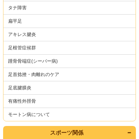
タナ障害
扁平足
アキレス腱炎
足根管症候群
踵骨骨端症(シーバー病)
足首捻挫・肉離れのケア
足底腱膜炎
有痛性外脛骨
モートン病について
スポーツ関係