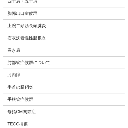
四十肩・五十肩
胸郭出口症候群
上腕二頭筋長頭腱炎
石灰沈着性性腱板炎
巻き肩
肘部管症候群について
肘内障
手首の腱鞘炎
手根管症候群
母指CM関節症
TECC損傷