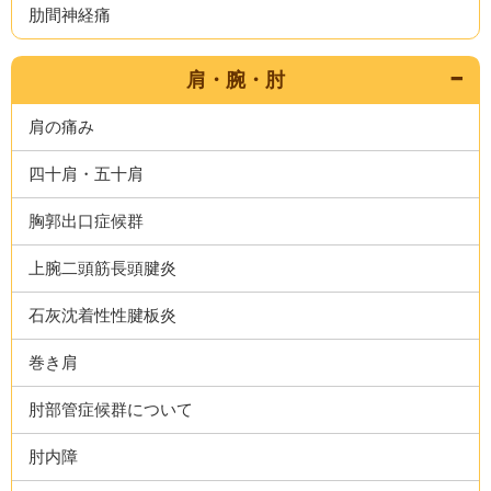
肋間神経痛
肩・腕・肘
肩の痛み
四十肩・五十肩
胸郭出口症候群
上腕二頭筋長頭腱炎
石灰沈着性性腱板炎
巻き肩
肘部管症候群について
肘内障