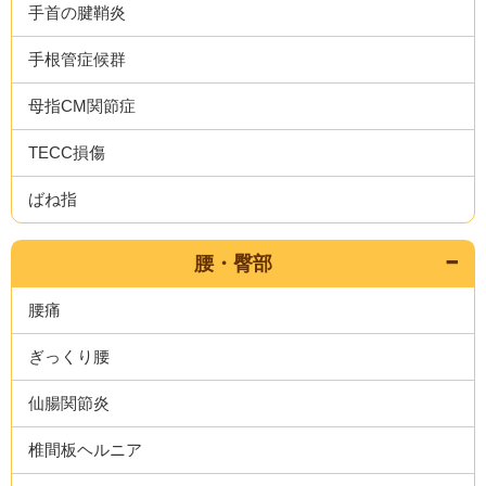
手首の腱鞘炎
手根管症候群
母指CM関節症
TECC損傷
ばね指
腰・臀部
腰痛
ぎっくり腰
仙腸関節炎
椎間板ヘルニア