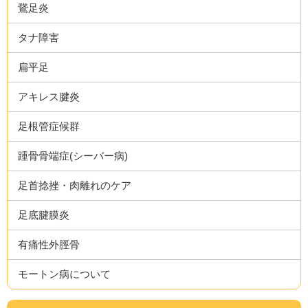
鵞足炎
タナ障害
扁平足
アキレス腱炎
足根管症候群
踵骨骨端症(シーバー病)
足首捻挫・肉離れのケア
足底腱膜炎
有痛性外脛骨
モートン病について