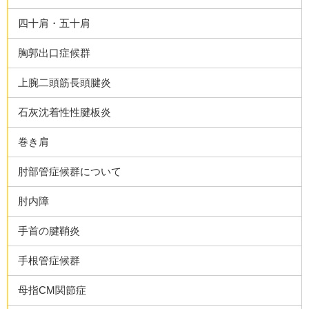
四十肩・五十肩
胸郭出口症候群
上腕二頭筋長頭腱炎
石灰沈着性性腱板炎
巻き肩
肘部管症候群について
肘内障
手首の腱鞘炎
手根管症候群
母指CM関節症