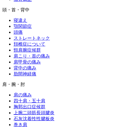
頭・首・背中
寝違え
顎関節症
頭痛
ストレートネック
頚椎症について
頸肩腕症候群
肩こり・首の痛み
肩甲骨の痛み
背中の痛み
肋間神経痛
肩・腕・肘
肩の痛み
四十肩・五十肩
胸郭出口症候群
上腕二頭筋長頭腱炎
石灰沈着性性腱板炎
巻き肩