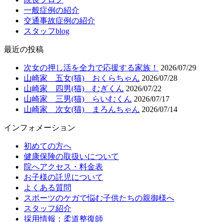
一般症例の紹介
交通事故症例の紹介
スタッフblog
最近の投稿
次女の押し活を全力で応援する家族！
2026/07/29
山崎家 五女(猫) おくらちゃん
2026/07/28
山崎家 四男(猫) むぎくん
2026/07/22
山崎家 三男(猫) らいむくん
2026/07/17
山崎家 次女(猫) まろんちゃん
2026/07/14
インフォメーション
初めての方へ
健康保険の取扱いについて
院へアクセス・料金表
お子様の託児について
よくある質問
スポーツのケガで悩む子供たちの親御様へ
スタッフ紹介
採用情報：柔道整復師