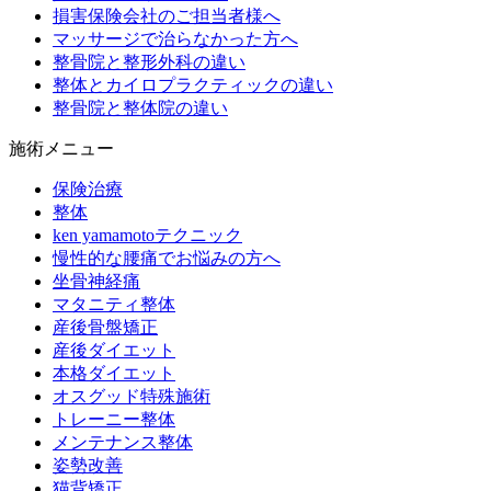
損害保険会社のご担当者様へ
マッサージで治らなかった方へ
整骨院と整形外科の違い
整体とカイロプラクティックの違い
整骨院と整体院の違い
施術メニュー
保険治療
整体
ken yamamotoテクニック
慢性的な腰痛でお悩みの方へ
坐骨神経痛
マタニティ整体
産後骨盤矯正
産後ダイエット
本格ダイエット
オスグッド特殊施術
トレーニー整体
メンテナンス整体
姿勢改善
猫背矯正