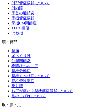
肘部管症候群について
肘内障
手首の腱鞘炎
手根管症候群
母指CM関節症
TECC損傷
ばね指
腰・臀部
腰痛
ぎっくり腰
仙腸関節炎
椎間板ヘルニア
腰椎分離症
腰椎すべり症について
脊柱管狭窄症
反り腰
お尻が痛い？梨状筋症候群について
足のしびれについて
股・膝・足