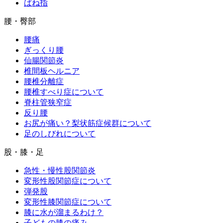
ばね指
腰・臀部
腰痛
ぎっくり腰
仙腸関節炎
椎間板ヘルニア
腰椎分離症
腰椎すべり症について
脊柱管狭窄症
反り腰
お尻が痛い？梨状筋症候群について
足のしびれについて
股・膝・足
急性・慢性股関節炎
変形性股関節症について
弾発股
変形性膝関節症について
膝に水が溜まるわけ？
子どもの膝の痛み