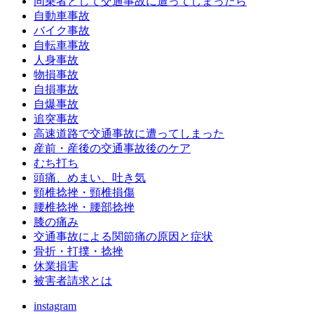
同乗者として交通事故に遭ってしまったら
自動車事故
バイク事故
自転車事故
人身事故
物損事故
自損事故
自爆事故
追突事故
高速道路で交通事故に遭ってしまった
産前・産後の交通事故後のケア
むち打ち
頭痛、めまい、吐き気
頸椎捻挫・頸椎損傷
腰椎捻挫・腰部捻挫
膝の痛み
交通事故による関節痛の原因と症状
骨折・打撲・捻挫
休業損害
被害者請求とは
instagram