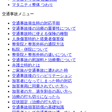
マタニティ整体 つわり
交通事故メニュー
交通事故発生時の対応手順
交通事故後の治療の重要性について
交通事故時に使える保険の種類
人身傷害特約と搭乗者傷害保
整骨院と整形外科の通院方法
転院・併院について
整骨院と整形外科の違いについて
交通事故の慰謝料と治療費について
弁護士特約とは
ご家族が交通事故に遭われた時
交通事故後のリハビリテーション
加害者になってしまった時の対応
加害車両に同乗されていた方へ
加害者の方、過失割合の高い方へ
治療の打ち切りになったら
症状固定（治療の打ち切り)
交通事故損害賠償の基礎知識