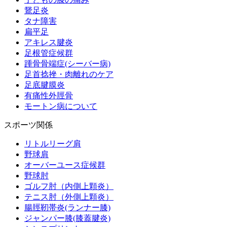
鵞足炎
タナ障害
扁平足
アキレス腱炎
足根管症候群
踵骨骨端症(シーバー病)
足首捻挫・肉離れのケア
足底腱膜炎
有痛性外脛骨
モートン病について
スポーツ関係
リトルリーグ肩
野球肩
オーバーユース症候群
野球肘
ゴルフ肘（内側上顆炎）
テニス肘（外側上顆炎）
腸脛靭帯炎(ランナー膝)
ジャンパー膝(膝蓋腱炎)