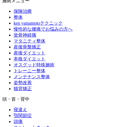
施術メニュー
保険治療
整体
ken yamamotoテクニック
慢性的な腰痛でお悩みの方へ
坐骨神経痛
マタニティ整体
産後骨盤矯正
産後ダイエット
本格ダイエット
オスグッド特殊施術
トレーニー整体
メンテナンス整体
姿勢改善
猫背矯正
頭・首・背中
寝違え
顎関節症
頭痛