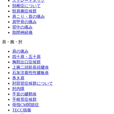
ストレートネック
頚椎症について
頸肩腕症候群
肩こり・首の痛み
肩甲骨の痛み
背中の痛み
肋間神経痛
肩・腕・肘
肩の痛み
四十肩・五十肩
胸郭出口症候群
上腕二頭筋長頭腱炎
石灰沈着性性腱板炎
巻き肩
肘部管症候群について
肘内障
手首の腱鞘炎
手根管症候群
母指CM関節症
TECC損傷